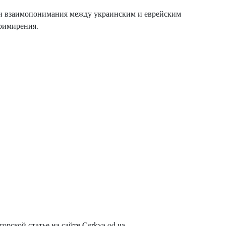
а и взаимопонимания между украинским и еврейским
примирения.
рской статье на сайте Cerkva.od.ua.