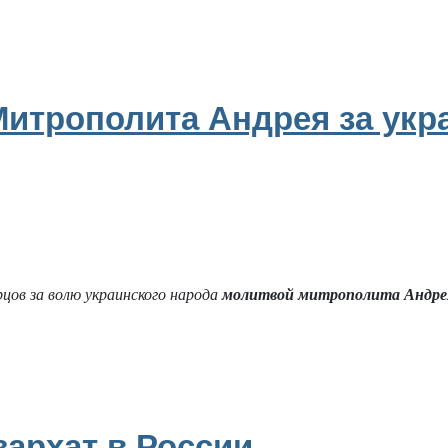
Митрополита Андрея за укр
цов за волю украинского народа
молитвой митрополита Андре
зархат в России