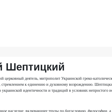
й Шептицкий
 церковный деятель, митрополит Украинской греко-католическ
 стремлением к единению и духовному возрождению. Шептицкий
ю украинской идентичности и традиций в условиях непростого и
ное наследие, включающее труды по богословию, философии, а