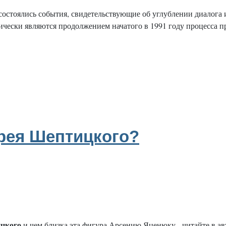
 состоялись события, свидетельствующие об углублении диалог
ически являются продолжением начатого в 1991 году процесса 
дрея Шептицкого?
цкого
и чем близка эта фигура Арсению Яценюку - читайте в авто