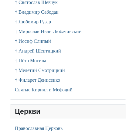
† Святослав Шевчук
† Владимир Сабодан
† Любомир Гузар
† Мирослав Иван Любачивский
† Иосиф Слипый
† Андрей Шептицкий
† Пётр Могила
† Мелетий Смотрицкий
† Филарет Денисенко
Святые Кирилл и Мефодий
Церкви
Православная Церковь