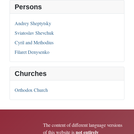
Persons
Andrey Sheptytsky
Sviatoslav Shevchuk
Cyril and Methodius
Filaret Denysenko
Churches
Orthodox Church
The content of different language versions
not entirely
of this website is