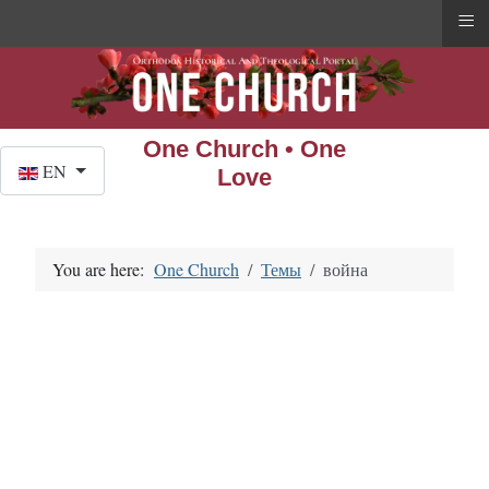
≡
One Church • One
Select your language
EN
Love
You are here:
One Church
Темы
война