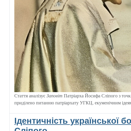
Стаття аналізує
Заповіт
Патріарха Йосифа Сліпого з точки
приділено питанню патріархату УГКЦ, екуменічним ідеям 
Ідентичність української б
Сліпого