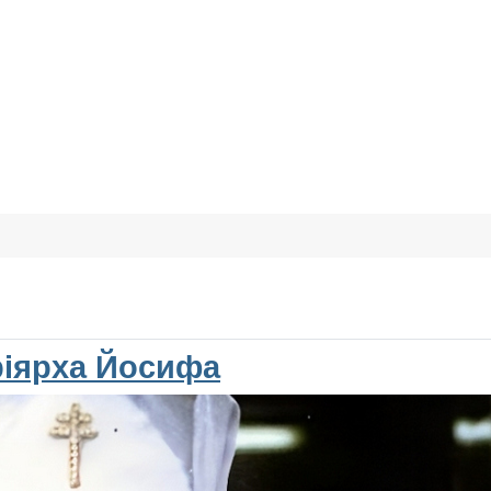
ріярха Йосифа