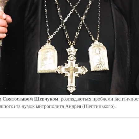
Святославом Шевчуком
ом
, розглядаються проблеми ідентичност
(Сліпого) та думок митрополита Андрея (Шептицького).