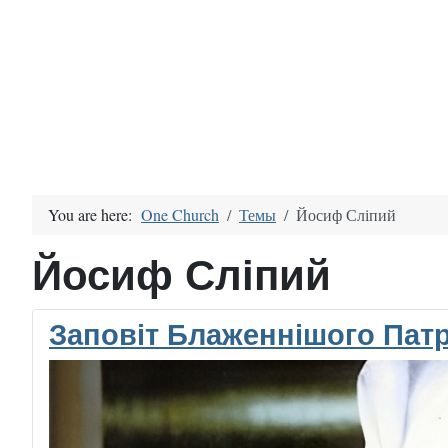
You are here:
One Church
Темы
Йосиф Сліпий
Йосиф Сліпий
Заповіт Блаженнішого Пат