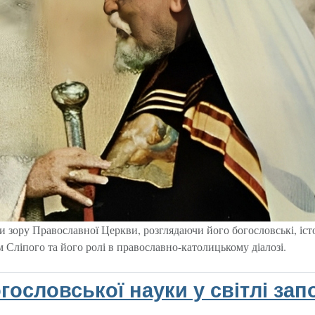
 зору Православної Церкви, розглядаючи його богословські, істо
Сліпого та його ролі в православно-католицькому діалозі.
огословської науки у світлі за