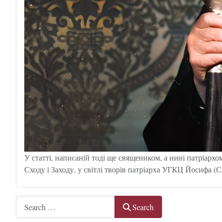
У статті, написаній тоді ще священиком, а нині патріарх
Сходу і Заходу, у світлі творів патріарха УГКЦ Йосифа 
Search
Search