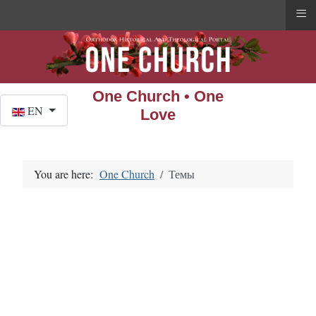
≡
One Church • One
Select your language
EN
Love
You are here:
One Church
Темы