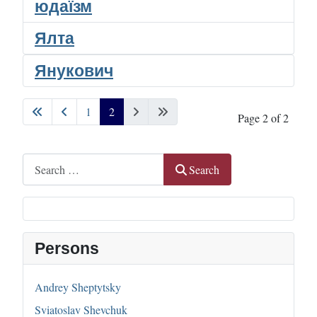
юдаїзм
Ялта
Янукович
1
2
Page 2 of 2
Search
Search
Persons
Andrey Sheptytsky
Sviatoslav Shevchuk