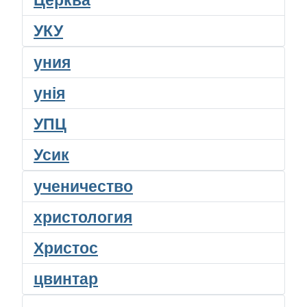
Церква
УКУ
уния
унія
УПЦ
Усик
ученичество
христология
Христос
цвинтар