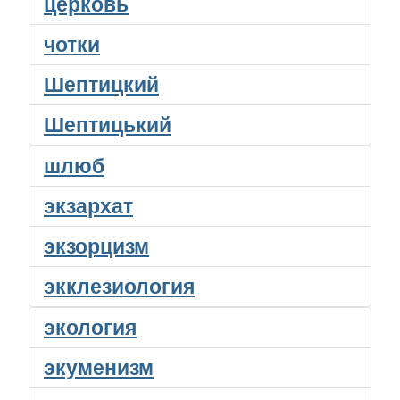
церковь
чотки
Шептицкий
Шептицький
шлюб
экзархат
экзорцизм
экклезиология
экология
экуменизм