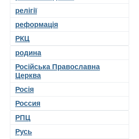
релігії
реформація
РКЦ
родина
Російська Православна
Церква
Росія
Россия
РПЦ
Русь