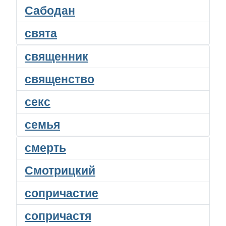
Сабодан
свята
священник
священство
секс
семья
смерть
Смотрицкий
сопричастие
сопричастя