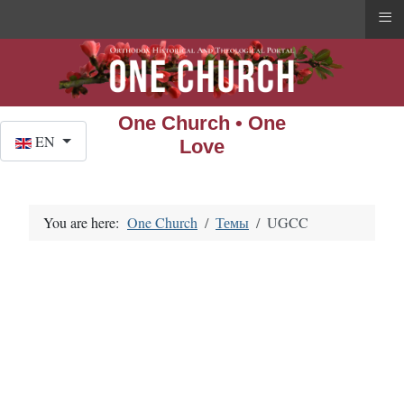
≡
One Church • One
Select your language
EN
Love
You are here:
One Church
Темы
UGCC