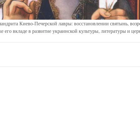
имандрита Киево-Печерской лавры: восстановлении святынь, во
же его вкладе в развитие украинской культуры, литературы и це