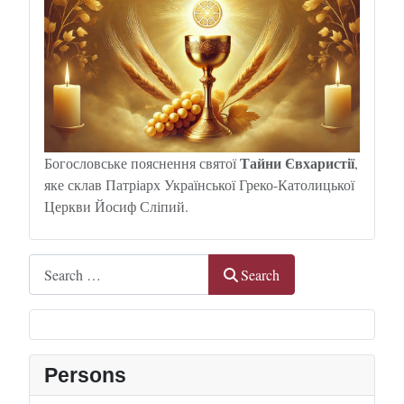
Тайни Євхаристії
Богословське пояснення святої
,
яке склав Патріарх Української Греко-Католицької
Церкви Йосиф Сліпий.
Search
Search
Persons