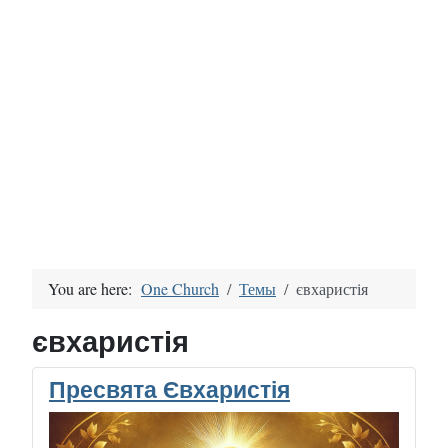
You are here:
One Church
Темы
євхаристія
євхаристія
Пресвята Євхаристія