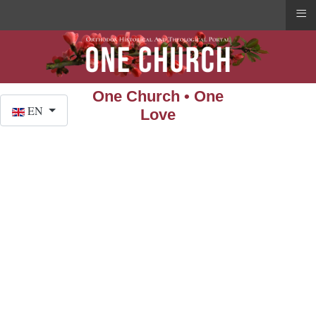
≡
One Church • One
Select your language
EN
Love