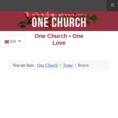
≡
One Church • One
Select your language
EN
Love
You are here:
One Church
Темы
Boxen