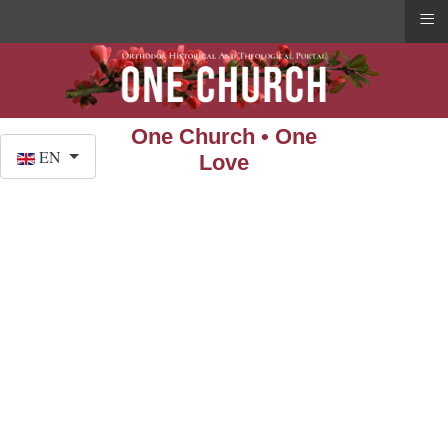
≡
One Church • One
Select your language
EN
Love