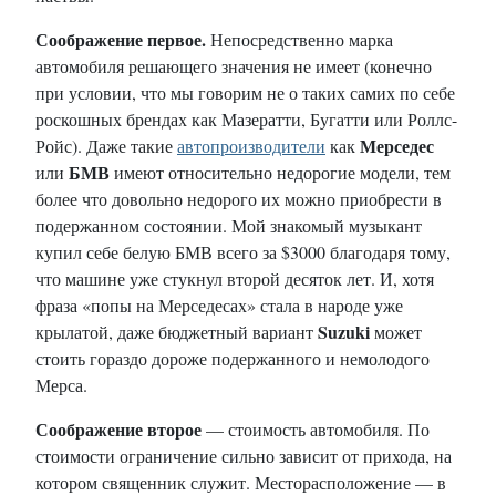
Соображение первое.
Непосредственно марка
автомобиля решающего значения не имеет (конечно
при условии, что мы говорим не о таких самих по себе
роскошных брендах как Мазератти, Бугатти или Роллс-
Мерседес
Ройс). Даже такие
автопроизводители
как
БМВ
или
имеют относительно недорогие модели, тем
более что довольно недорого их можно приобрести в
подержанном состоянии. Мой знакомый музыкант
купил себе белую БМВ всего за $3000 благодаря тому,
что машине уже стукнул второй десяток лет. И, хотя
фраза «попы на Мерседесах» стала в народе уже
Suzuki
крылатой, даже бюджетный вариант
может
стоить гораздо дороже подержанного и немолодого
Мерса.
Соображение второе
— стоимость автомобиля. По
стоимости ограничение сильно зависит от прихода, на
котором священник служит. Месторасположение — в