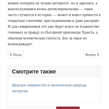
можно потерять не только авторитет, но и зарплату, а
выплеснувшаяся волна антиклерикализма — такое
часто случается в истории — может и вовсе привести к
открытым гонениям, преследованиям и даже расправе.
И для священников это уже будет вовсе не блаженство
гонимых за правду из Нагорной проповеди Христа, а
обычная человеческая глупость. Бог за такое не
вознаграждает.
Предыдущий: Секс «по-божески»: интервью с отцом Ксаверием К
Следующий: Де
Назад
Вперед
Смотрите также
Женское священство и иконическая природа
литургии