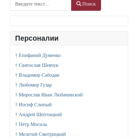
Поиск
Поиск
Персоналии
† Епифаний Думенко
† Святослав Шевчук
† Владимир Сабодан
† Любомир Гузар
† Мирослав Иван Любачивский
† Иосиф Слипый
† Андрей Шептицкий
† Пётр Могила
† Мелетий Смотрицкий