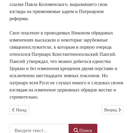
ссылке Павла Коломенского, выразившего свои
взгляды на применяемые царем и Патриархом
реформы.
Свое опасение в проводимых Никоном обрядовых
изменениях высказали и некоторые зарубежные
священнослужители, к которым в первую очередь
относился Патриарх Константинопольский Паисий.
Паисий утверждал, что можно добиться единства
Церкви и без изменения крещения двумя перстами и
исключении шестнадцати земных поклонов. Но
патриарх всея Руси не слушал никого и следовал своим
взглядам на изменение церковных обрядов жестко и
стремительно.
Предыдущий: Греко-Католическая Церковь в Российской империи
Следующий: Сир
Назад
Вперед
Поиск
Поиск