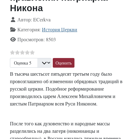
Никона
Информация о материале
Автор:
ECerkva
Категория:
История Церкви
Просмотров: 8503
Пожалуйста, оцените
В тысяча шестьсот пятьдесят третьем году было
провозглашено об изменении обрядовых традиций в
русской церкви. Подобное реформирование
производилось царем Алексеем Михайловичем и
шестым Патриархом всея Руси Никоном.
После того как духовенство и народные массы
разделились на два лагеря (никонианцы и
старообрядцы), в России начались тяжелые времена,