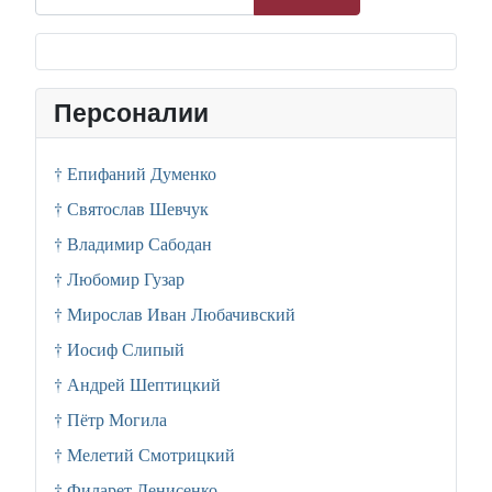
Персоналии
† Епифаний Думенко
† Святослав Шевчук
† Владимир Сабодан
† Любомир Гузар
† Мирослав Иван Любачивский
† Иосиф Слипый
† Андрей Шептицкий
† Пётр Могила
† Мелетий Смотрицкий
† Филарет Денисенко