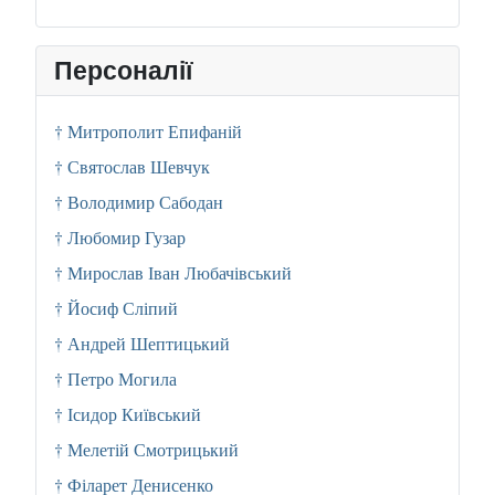
Персоналії
† Митрополит Епифаній
† Святослав Шевчук
† Володимир Сабодан
† Любомир Гузар
† Мирослав Іван Любачівський
† Йосиф Сліпий
† Андрей Шептицький
† Петро Могила
† Ісидор Київський
† Мелетій Смотрицький
† Філарет Денисенко