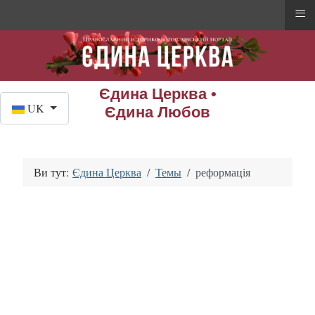
≡
Єдина Церква •
Оберіть свою мову
UK
Єдина Любов
Ви тут:
Єдина Церква
Темы
реформація