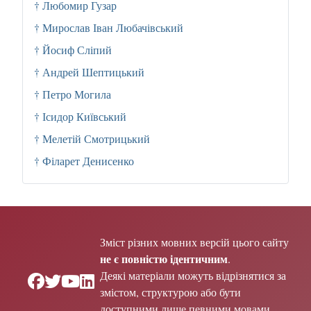
† Любомир Гузар
† Мирослав Іван Любачівський
† Йосиф Сліпий
† Андрей Шептицький
† Петро Могила
† Ісидор Київський
† Мелетій Смотрицький
† Філарет Денисенко
Зміст різних мовних версій цього сайту
не є повністю ідентичним
.
Деякі матеріали можуть відрізнятися за
змістом, структурою або бути
доступними лише певними мовами.