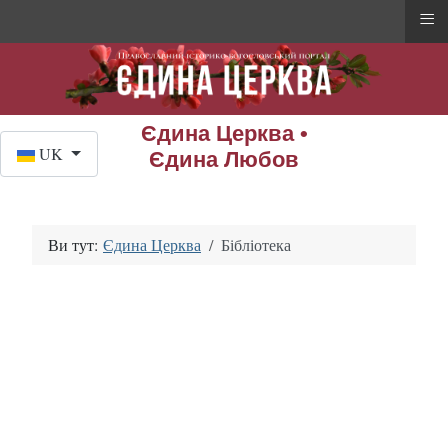
≡
Єдина Церква •
Оберіть свою мову
UK
Єдина Любов
Ви тут:
Єдина Церква
Бібліотека