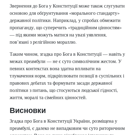
Звернення до Бога у Конституції може також слугувати
основою для обґрунтування «морального стандарту»
державної політики. Наприклад, у спробах обмежити
пропаганду, що суперечить «традиційним цінностям»
— під якими можуть матися на увазі уявлення,
пов’язані з релігійною мораллю.
Таким чином, згадка про Бога в Конституції — навіть у
межах преамбули — не є суто символічним жестом. У
певних контекстах вона здатна впливати на
тлумачення норм, підкріплювати позиції в суспільних і
правових дебатах та формувати засади державної
політики з питань, що стосуються людської гідності,
життя, моралі та сімейних цінностей.
Висновки
Згадка про Бога в Конституції України, розміщена у
преамбулі, є далеко не випадковим чи суто риторичним