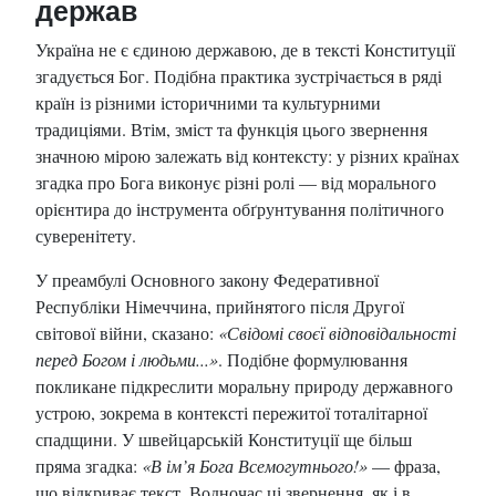
держав
Україна не є єдиною державою, де в тексті Конституції
згадується Бог. Подібна практика зустрічається в ряді
країн із різними історичними та культурними
традиціями. Втім, зміст та функція цього звернення
значною мірою залежать від контексту: у різних країнах
згадка про Бога виконує різні ролі — від морального
орієнтира до інструмента обґрунтування політичного
суверенітету.
У преамбулі Основного закону Федеративної
Республіки Німеччина, прийнятого після Другої
світової війни, сказано:
«Свідомі своєї відповідальності
перед Богом і людьми...»
. Подібне формулювання
покликане підкреслити моральну природу державного
устрою, зокрема в контексті пережитої тоталітарної
спадщини. У швейцарській Конституції ще більш
пряма згадка:
«В ім’я Бога Всемогутнього!»
— фраза,
що відкриває текст. Водночас ці звернення, як і в