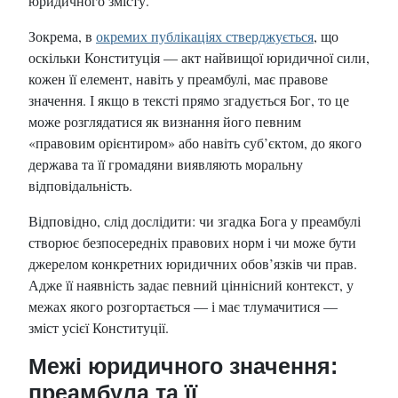
юридичного змісту.
Зокрема, в
окремих публікаціях стверджується
, що
оскільки Конституція — акт найвищої юридичної сили,
кожен її елемент, навіть у преамбулі, має правове
значення. І якщо в тексті прямо згадується Бог, то це
може розглядатися як визнання його певним
«правовим орієнтиром» або навіть суб’єктом, до якого
держава та її громадяни виявляють моральну
відповідальність.
Відповідно, слід дослідити: чи згадка Бога у преамбулі
створює безпосередніх правових норм і чи може бути
джерелом конкретних юридичних обов’язків чи прав.
Адже її наявність задає певний ціннісний контекст, у
межах якого розгортається — і має тлумачитися —
зміст усієї Конституції.
Межі юридичного значення:
преамбула та її