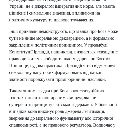
Україні, не є джерелом імперативних норм, але мають
ціннісне і символічне значення, впливаючи на
політичну культуру та правове тлумачення.
Інші приклади демонструють, що згадка про Бога може
бути не лише моральною декларацією, а й формально
закріпленим політичним принципом. У преамбулі
Конституції Ірландії, наприклад, визнається «священне
право до життя, свободи та щастя, дароване Богом».
Попри це, судова практика в Ірландії чітко відмежовує
символічну вагу таких формулювань від їхньої
здатності породжувати прямі юридичні наслідки.
Таким чином, згадка про Бога в конституційних
текстах є досить поширеним явищем, яке не
суперечить принципу світськості держави. У більшості
випадків вона виконує роль джерела легітимації,
звернення до морального фундаменту або історичної
спадкоємності, а не правового регулятора. Водночас у