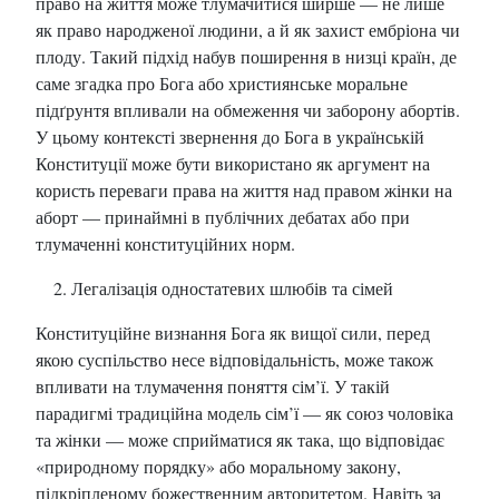
право на життя може тлумачитися ширше — не лише
як право народженої людини, а й як захист ембріона чи
плоду. Такий підхід набув поширення в низці країн, де
саме згадка про Бога або християнське моральне
підґрунтя впливали на обмеження чи заборону абортів.
У цьому контексті звернення до Бога в українській
Конституції може бути використано як аргумент на
користь переваги права на життя над правом жінки на
аборт — принаймні в публічних дебатах або при
тлумаченні конституційних норм.
Легалізація одностатевих шлюбів та сімей
Конституційне визнання Бога як вищої сили, перед
якою суспільство несе відповідальність, може також
впливати на тлумачення поняття сім’ї. У такій
парадигмі традиційна модель сім’ї — як союз чоловіка
та жінки — може сприйматися як така, що відповідає
«природному порядку» або моральному закону,
підкріпленому божественним авторитетом. Навіть за