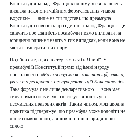
Конституційна рада Франції в одному зі своїх рішень
визнала неконституційним формулювання «народ
Корсики» — лише на тій підставі, що преамбула
Конституції говорить про єдиний «народ Франції». Це
свідчить про здатність преамбули прямо впливати на
юридичні рішення навіть у тих випадках, коли вона не
містить імперативних норм.
Подібна ситуація спостерігається і в Японії. У
преамбулі її Конституції прямо від імені народу
проголошено:
«Ми скасовуємо всі конституції, закони,
укази та рескрипти, що суперечать цій Конституції»
.
Така формула є не лише декларативною — вона має
силу прямої норми, яка скасовує чинність усіх
несумісних правових актів. Таким чином, міжнародна
практика підтверджує, що преамбула може володіти не
лише символічною, а й повноцінною юридичною
силою.