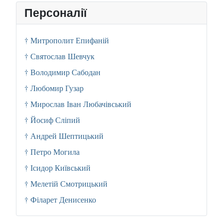
Персоналії
† Митрополит Епифаній
† Святослав Шевчук
† Володимир Сабодан
† Любомир Гузар
† Мирослав Іван Любачівський
† Йосиф Сліпий
† Андрей Шептицький
† Петро Могила
† Ісидор Київський
† Мелетій Смотрицький
† Філарет Денисенко