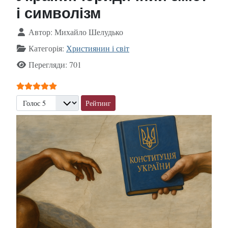
і символізм
Деталі
Автор:
Михайло Шелудько
Категорія:
Християнин і світ
Перегляди: 701
Рейтинг користувача:
5
/
5
Будь ласка, поставте оцінку