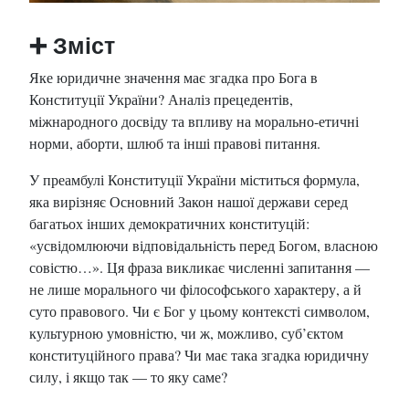
➕
Зміст
Яке юридичне значення має згадка про Бога в
Конституції України? Аналіз прецедентів,
міжнародного досвіду та впливу на морально-етичні
норми, аборти, шлюб та інші правові питання.
У преамбулі Конституції України міститься формула,
яка вирізняє Основний Закон нашої держави серед
багатьох інших демократичних конституцій:
«усвідомлюючи відповідальність перед Богом, власною
совістю…». Ця фраза викликає численні запитання —
не лише морального чи філософського характеру, а й
суто правового. Чи є Бог у цьому контексті символом,
культурною умовністю, чи ж, можливо, суб’єктом
конституційного права? Чи має така згадка юридичну
силу, і якщо так — то яку саме?