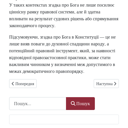
У таких контекстах згадка про Бога не лише посилює
ціннісну рамку правової системи, але й здатна
впливати на результат судових рішень або спрямування
законодавчого процесу.
Підсумовуючи, згадка про Бога в Конституції — це не
лише вияв поваги до духовної спадщини народу, а
потенційний правовий інструмент, який, за наявності
відповідної правозастосовної практики, може стати
важливим чинником у визначенні меж допустимого в
межах демократичного правопорядку.
Попередня стаття: Відділення церкви, але не релігії: українська мо
Наступна стаття: 
Попередня
Наступна
Пошук
Пошук