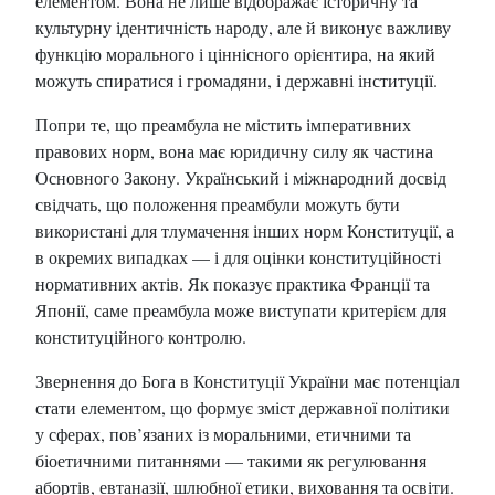
елементом. Вона не лише відображає історичну та
культурну ідентичність народу, але й виконує важливу
функцію морального і ціннісного орієнтира, на який
можуть спиратися і громадяни, і державні інституції.
Попри те, що преамбула не містить імперативних
правових норм, вона має юридичну силу як частина
Основного Закону. Український і міжнародний досвід
свідчать, що положення преамбули можуть бути
використані для тлумачення інших норм Конституції, а
в окремих випадках — і для оцінки конституційності
нормативних актів. Як показує практика Франції та
Японії, саме преамбула може виступати критерієм для
конституційного контролю.
Звернення до Бога в Конституції України має потенціал
стати елементом, що формує зміст державної політики
у сферах, пов’язаних із моральними, етичними та
біоетичними питаннями — такими як регулювання
абортів, евтаназії, шлюбної етики, виховання та освіти.