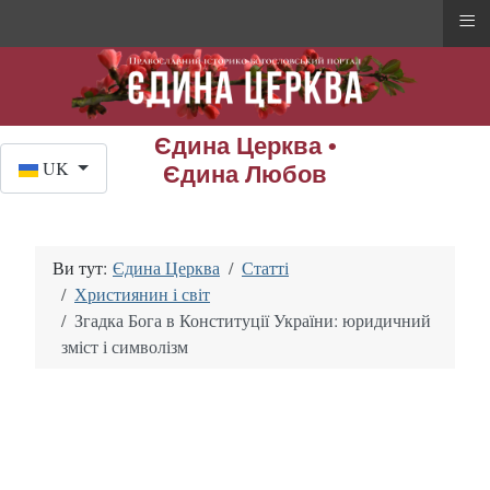
≡
Єдина Церква •
Оберіть свою мову
UK
Єдина Любов
Ви тут:
Єдина Церква
Статті
Християнин і світ
Згадка Бога в Конституції України: юридичний
зміст і символізм