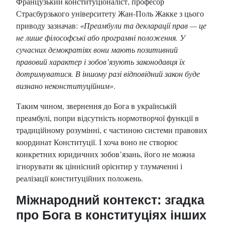
Французький конституціоналіст, професор
Страсбурзького університету Жан-Поль Жакке з цього
приводу зазначав:
«Преамбули та декларації прав — це
не лише філософські або програмні положення. У
сучасних демократіях вони мають позитивний
правовий характер і зобов’язують законодавця їх
дотримуватися. В іншому разі відповідний закон буде
визнано неконституційним»
.
Таким чином, звернення до Бога в українській
преамбулі, попри відсутність нормотворчої функції в
традиційному розумінні, є частиною системи правових
координат Конституції. І хоча воно не створює
конкретних юридичних зобов’язань, його не можна
ігнорувати як ціннісний орієнтир у тлумаченні і
реалізації конституційних положень.
Міжнародний контекст: згадка
про Бога в конституціях інших