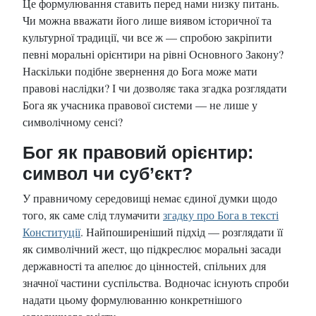
Це формулювання ставить перед нами низку питань.
Чи можна вважати його лише виявом історичної та
культурної традиції, чи все ж — спробою закріпити
певні моральні орієнтири на рівні Основного Закону?
Наскільки подібне звернення до Бога може мати
правові наслідки? І чи дозволяє така згадка розглядати
Бога як учасника правової системи — не лише у
символічному сенсі?
Бог як правовий орієнтир:
символ чи суб’єкт?
У правничому середовищі немає єдиної думки щодо
того, як саме слід тлумачити
згадку про Бога в тексті
Конституції
. Найпоширеніший підхід — розглядати її
як символічний жест, що підкреслює моральні засади
державності та апелює до цінностей, спільних для
значної частини суспільства. Водночас існують спроби
надати цьому формулюванню конкретнішого