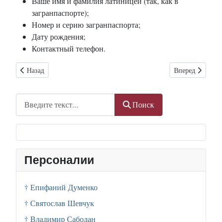
Ваше имя и фамилия латиницей (так, как в
загранпаспорте);
Номер и серию загранпаспорта;
Дату рождения;
Контактный телефон.
Предыдущий: Одесситы готовятся к паломничеству в Германию 
Следующий: БФ 
Назад
Вперед
Поиск
Поиск
Персоналии
† Епифаний Думенко
† Святослав Шевчук
† Владимир Сабодан