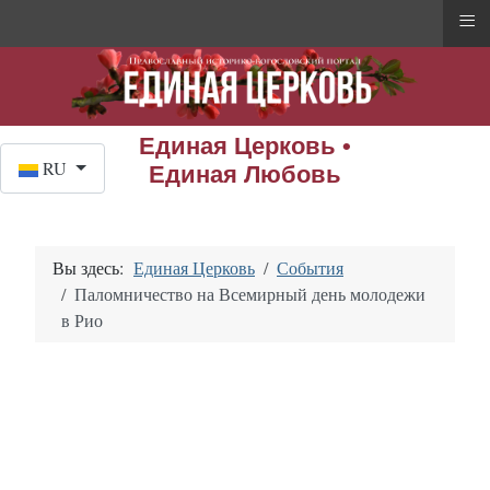
≡
Единая Церковь •
Выберите язык
RU
Единая Любовь
Вы здесь:
Единая Церковь
События
Паломничество на Всемирный день молодежи
в Рио