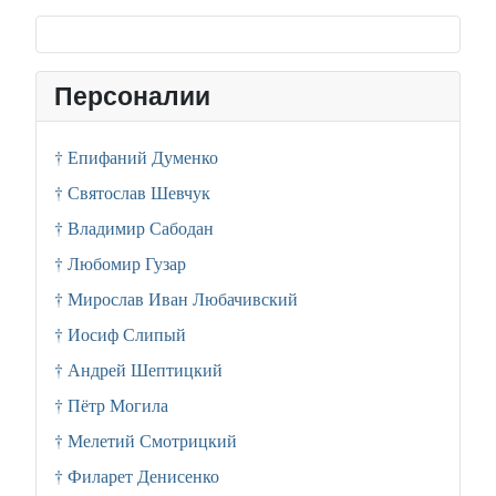
Персоналии
† Епифаний Думенко
† Святослав Шевчук
† Владимир Сабодан
† Любомир Гузар
† Мирослав Иван Любачивский
† Иосиф Слипый
† Андрей Шептицкий
† Пётр Могила
† Мелетий Смотрицкий
† Филарет Денисенко