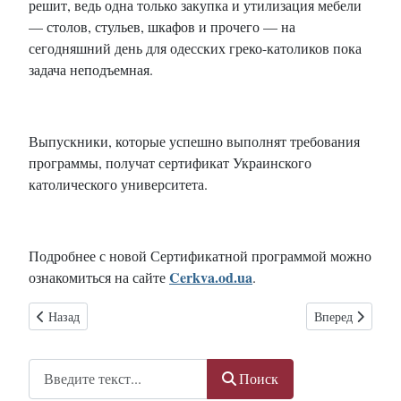
решит, ведь одна только закупка и утилизация мебели
— столов, стульев, шкафов и прочего — на
сегодняшний день для одесских греко-католиков пока
задача неподъемная.
Выпускники, которые успешно выполнят требования
программы, получат сертификат Украинского
католического университета.
Подробнее с новой Сертификатной программой можно
Cerkva.od.ua
ознакомиться на сайте
.
Предыдущий: Папа Римский: Соцсети — новое поле для евангели
Следующий: Оде
Назад
Вперед
Поиск
Поиск