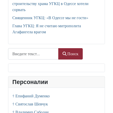
строительству храма УГКЦ в Одессе хотели
сорвать
Священник УГКЦ: «В Одессе мы не гости»
Глава УГКЦ: Я не считаю митрополита
Агафангела врагом
Поиск
Поиск
Персоналии
† Епифаний Думенко
† Святослав Шевчук
† Владимир Сабодан