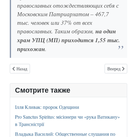
православных отождествляющих себя с
Московским Патриархатом – 467,7
тыс. человек или 37% от всех
православных. Таким образом,
на один
храм УПЦ (МП) приходится 1,55 тыс.
прихожан
.
Предыдущий: Завтра греко-католики Одессы отмечают День Творц
Следующий: Св
Назад
Вперед
Смотрите также
Ілля Кливак: пророк Одещини
Pro Sanctus Spiritus: місіонери чи «рука Ватикану»
в Трансністрії
Владыка Василий: Общественные слушания по