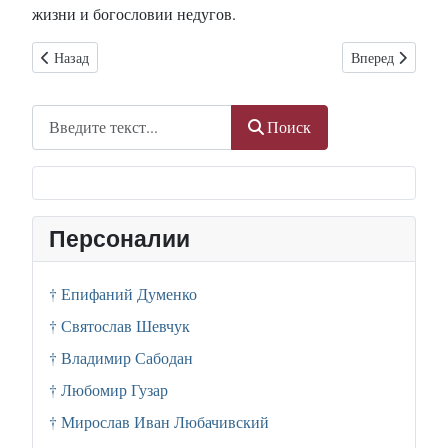
жизни и богословии недугов.
Предыдущий: В Донецкой области горел крест, освященный экзо
Следующий: Рел
Назад
Вперед
Поиск
Поиск
Персоналии
† Епифаний Думенко
† Святослав Шевчук
† Владимир Сабодан
† Любомир Гузар
† Мирослав Иван Любачивский