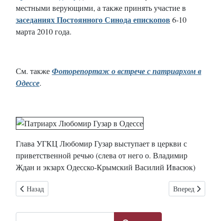
местными верующими, а также принять участие в
заседаниях Постоянного Синода епископов
6-10
марта 2010 года.
См. также
Фоторепортаж о встрече с патриархом в
Одессе
.
Глава УГКЦ Любомир Гузар выступает в церкви с
приветственной речью (слева от него о. Владимир
Ждан и экзарх Одесско-Крымский Василий Ивасюк)
Предыдущий: Патриарх Любомир высоко отметил хоровое пение о
Следующий: По
Назад
Вперед
Поиск