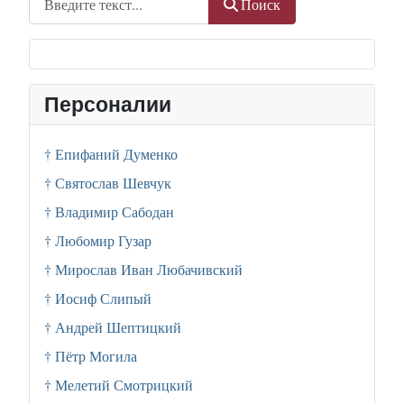
Поиск
Персоналии
† Епифаний Думенко
† Святослав Шевчук
† Владимир Сабодан
† Любомир Гузар
† Мирослав Иван Любачивский
† Иосиф Слипый
† Андрей Шептицкий
† Пётр Могила
† Мелетий Смотрицкий