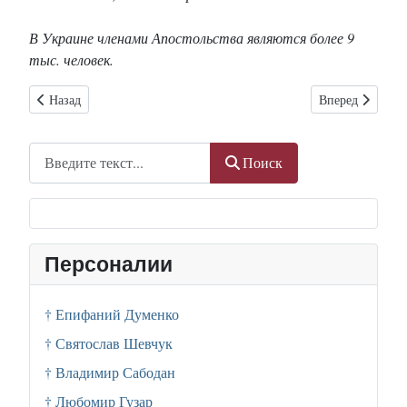
В Украине членами Апостольства являются более 9
тыс. человек.
Предыдущий: Ющенко едет в Ватикан
Следующий: В О
Назад
Вперед
Поиск
Поиск
Персоналии
† Епифаний Думенко
† Святослав Шевчук
† Владимир Сабодан
† Любомир Гузар