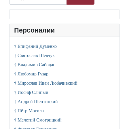
Персоналии
† Епифаний Думенко
† Святослав Шевчук
† Владимир Сабодан
† Любомир Гузар
† Мирослав Иван Любачивский
† Иосиф Слипый
† Андрей Шептицкий
† Пётр Могила
† Мелетий Смотрицкий
† Филарет Денисенко