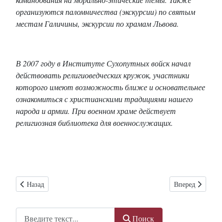
организуются паломничества (экскурсии) по святым
местам Галичины, экскурсии по храмам Львова.
В 2007 году в Институте Сухопутных войск начал
действовать религиоведческих кружок, участники
которого имеют возможность ближе и основательнее
ознакомиться с христианскими традициями нашего
народа и армии. При военном храме действует
религиозная библиотека для военнослужащих.
Предыдущий: Монахи-студиты УГКЦ отметили 110-летие восстано
Следующий: Кат
Назад
Вперед
Поиск
Поиск