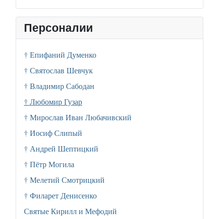
Персоналии
† Епифаний Думенко
† Святослав Шевчук
† Владимир Сабодан
† Любомир Гузар
† Мирослав Иван Любачивский
† Иосиф Слипый
† Андрей Шептицкий
† Пётр Могила
† Мелетий Смотрицкий
† Филарет Денисенко
Святые Кирилл и Мефодий