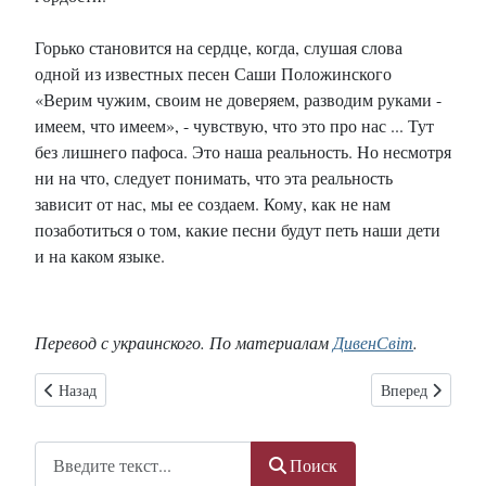
Горько становится на сердце, когда, слушая слова
одной из известных песен Саши Положинского
«Верим чужим, своим не доверяем, разводим руками -
имеем, что имеем», - чувствую, что это про нас ... Тут
без лишнего пафоса. Это наша реальность. Но несмотря
ни на что, следует понимать, что эта реальность
зависит от нас, мы ее создаем. Кому, как не нам
позаботиться о том, какие песни будут петь наши дети
и на каком языке.
Перевод с украинского. По материалам
ДивенСвіт
.
Предыдущий: Наибольшая болезнь человечества — гордость
Следующий: Бож
Назад
Вперед
Поиск
Поиск