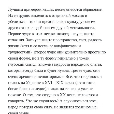
Лучшим примером наших песен являются обрядовые.
Их нетрудно выделить в отдельный массив и
убедиться, что они представляют культуру совсем
других эпох, людей совсем другой ментальности.
Первое чудо: в этих песнях никогда не услышите
отчаяния. Зато услышите пространство, свет, радость
жизни (хотя и со всеми ее конфликтами и
трудностями). Второе чудо: они удивительно просты по
своей форме, но в ту форму гениально вложен
глубокий смысл, вложена мудрость народного опыта,
которая всегда была и будет нужна. Третье чудо: они
очень древние и неповторимые. Все, что творилось и
пелось на Украине в XVI—XIХ веках (а это тоже
богатейшее наследие), никак на те песни уже не
похоже. О том, что создано в ХХ веке, не хочется и
говорить. Что же случилось? А случилось вот что:
народ потерял свою силу, не является хозяином на
своей земле.