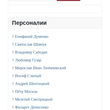
Персоналии
† Епифаний Думенко
† Святослав Шевчук
† Владимир Сабодан
† Любомир Гузар
† Мирослав Иван Любачивский
† Иосиф Слипый
† Андрей Шептицкий
† Пётр Могила
† Мелетий Смотрицкий
† Филарет Денисенко