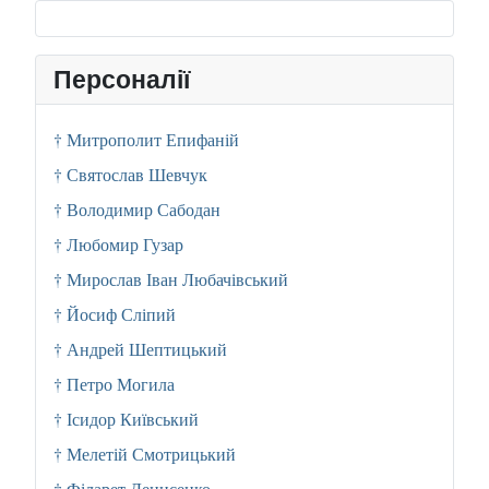
Персоналії
† Митрополит Епифаній
† Святослав Шевчук
† Володимир Сабодан
† Любомир Гузар
† Мирослав Іван Любачівський
† Йосиф Сліпий
† Андрей Шептицький
† Петро Могила
† Ісидор Київський
† Мелетій Смотрицький
† Філарет Денисенко