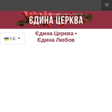
≡
Єдина Церква •
Оберіть свою мову
UK
Єдина Любов