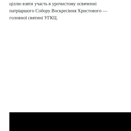
ціллю взяти участь в урочистому освяченні
патріаршого Собору Воскресіння Христового —
головної святині УГКЦ.