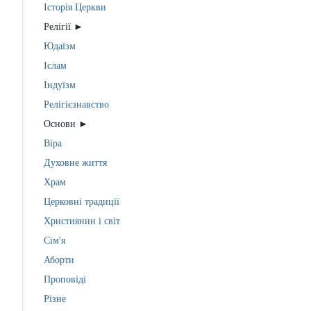
Історія Церкви
Релігії ►
Юдаїзм
Іслам
Індуїзм
Релігієзнавство
Основи ►
Віра
Духовне життя
Храм
Церковні традиції
Християнин і світ
Сім'я
Аборти
Проповіді
Різне