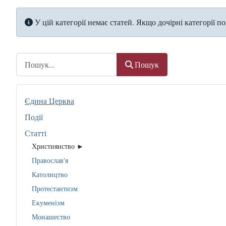
Інформація
У цій категорії немає статей. Якщо дочірні категорії по
Пошук
Пошук
Єдина Церква
Події
Статті
Християнство ►
Православ'я
Католицтво
Протестантизм
Екуменізм
Монашество