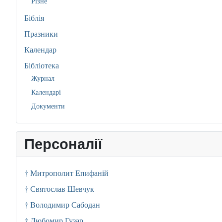
Різне
Біблія
Празники
Календар
Бібліотека
Журнал
Календарі
Документи
Персоналії
† Митрополит Епифаній
† Святослав Шевчук
† Володимир Сабодан
† Любомир Гузар