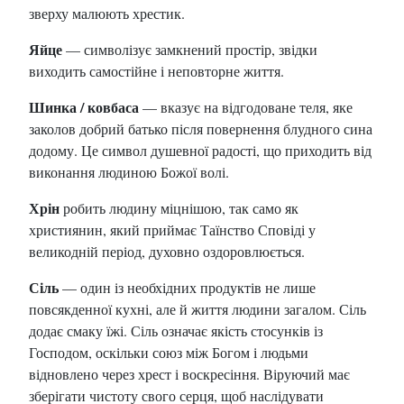
зверху малюють хрестик.
Яйце
— символізує замкнений простір, звідки
виходить самостійне і неповторне життя.
Шинка / ковбаса
— вказує на відгодоване теля, яке
заколов добрий батько після повернення блудного сина
додому. Це символ душевної радості, що приходить від
виконання людиною Божої волі.
Хрін
робить людину міцнішою, так само як
християнин, який приймає Таїнство Сповіді у
великодній період, духовно оздоровлюється.
Сіль
— один із необхідних продуктів не лише
повсякденної кухні, але й життя людини загалом. Сіль
додає смаку їжі. Сіль означає якість стосунків із
Господом, оскільки союз між Богом і людьми
відновлено через хрест і воскресіння. Віруючий має
зберігати чистоту свого серця, щоб наслідувати