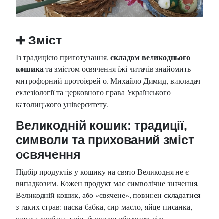
➕
Зміст
складом великоднього
Із традицією приготування,
кошика
та змістом освячення їжі читачів знайомить
митрофорний протоієрей о. Михайло Димид, викладач
еклезіології та церковного права Українського
католицького університету.
Великодній кошик: традиції,
символи та прихований зміст
освячення
Підбір продуктів у кошику на свято Великодня не є
випадковим. Кожен продукт має символічне значення.
Великодній кошик, або «свячене», повинен складатися
з таких страв: паска-бабка, сир-масло, яйце-писанка,
шинка-ковбаса, хрін, букшпан або мирт, сіль.