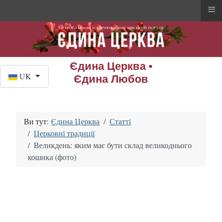
≡
Єдина Церква •
Оберіть свою мову
UK
Єдина Любов
Ви тут:
Єдина Церква
Статті
Церковні традиції
Великдень: яким має бути склад великоднього
кошика (фото)