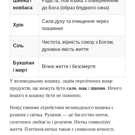
Шинка /
Радість, пов’язана з поверненням
ковбаса
до Бога (образ блудного сина)
Сила духу та очищення через
Хрін
покаяння
Чистота, вірність союзу з Богом,
Сіль
духовна якість життя
Букшпан
Вічне життя і безсмертя
/ мирт
У великодньому кошику, окрім перелічених вище
сало
мак
пшоно
продуктів, ще можуть бути
,
і
. Нічого
іншого в кошику бути не повинно.
Невід’ємними атрибутами великоднього кошика є
рушник і свічка. Рушник — це багатство ниток,
сплетених любов’ю і розумом. Нитка символізує
життя. Плетіння нитки також є символом вічності,