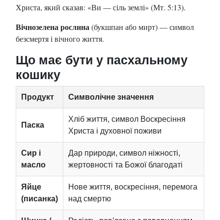
Христа, який сказав: «Ви — сіль землі» (Мт. 5:13).
Вічнозелена рослина
(букшпан або мирт) — символ
безсмертя і вічного життя.
Що має бути у пасхальному
кошику
Продукт
Символічне значення
Хліб життя, символ Воскресіння
Паска
Христа і духовної поживи
Сир і
Дар природи, символ ніжності,
масло
жертовності та Божої благодаті
Яйце
Нове життя, воскресіння, перемога
(писанка)
над смертю