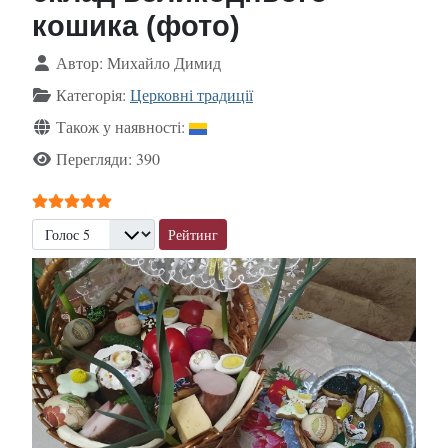
кошика (фото)
Деталі
Автор:
Михайло Димид
Категорія:
Церковні традиції
Також у наявності:
Перегляди: 390
Рейтинг користувача:
5
/
5
Будь ласка, поставте оцінку