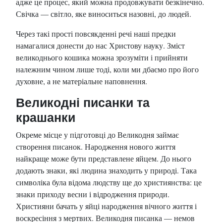
адже це процес, який можна продовжувати безкінечно.
Свічка — світло, яке виноситься назовні, до людей.
Через такі прості повсякденні речі наші предки
намагалися донести до нас Христову науку. Зміст
великоднього кошика можна зрозуміти і прийняти
належним чином лише тоді, коли ми дбаємо про його
духовне, а не матеріальне наповнення.
Великодні писанки та
крашанки
Окреме місце у підготовці до Великодня займає
створення писанок. Народження нового життя
найкраще може бути представлене яйцем. До нього
додають знаки, які людина знаходить у природі. Така
символіка була відома людству ще до християнства: це
знаки приходу весни і відродження природи.
Християни бачать у яйці народження вічного життя і
воскресіння з мертвих. Великодня писанка — немов