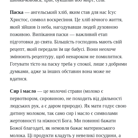
Паска
— ангельський хліб, яким став для нас Ісус
Христос, символ воскресіння. Це хліб вічного життя,
який зійшов із неба, нагодувавши людей духовною
поживою. Випікання паски — важливий етап
підготовки до свята. Більшість господинь мають свій
рецепт, який передали їм ще бабусі. Вони неохоче
змінюють рецептуру, щоб ненароком не помилитися.
Готувати тісто на паску треба у спокої, лише з добрими
думками, адже за інших обставин вона може не
вдатися.
Сир і масло
— це молочні страви (молоко є
первотвором, сировиною, не походить від діяльності
людських рук, а є даром природи). Як мати годує свою
дитину молоком, так само сир і масло є символами
жертовності та ніжності Бога. Ми повинні бажати
Божої благодаті, як немовля бажає материнського
молока. Ці продукти кладуть у невеликі посудини, а