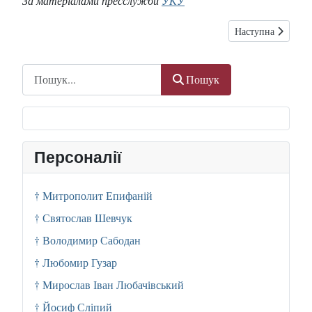
За матеріалами пресслужби
УКУ
Наступна стаття: 
Наступна
Пошук
Пошук
Персоналії
† Митрополит Епифаній
† Святослав Шевчук
† Володимир Сабодан
† Любомир Гузар
† Мирослав Іван Любачівський
† Йосиф Сліпий