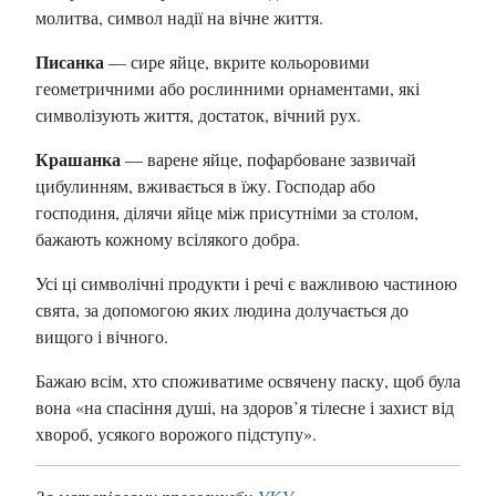
молитва, символ надії на вічне життя.
Писанка
— сире яйце, вкрите кольоровими
геометричними або рослинними орнаментами, які
символізують життя, достаток, вічний рух.
Крашанка
— варене яйце, пофарбоване зазвичай
цибулинням, вживається в їжу. Господар або
господиня, ділячи яйце між присутніми за столом,
бажають кожному всілякого добра.
Усі ці символічні продукти і речі є важливою частиною
свята, за допомогою яких людина долучається до
вищого і вічного.
Бажаю всім, хто споживатиме освячену паску, щоб була
вона «на спасіння душі, на здоров’я тілесне і захист від
хвороб, усякого ворожого підступу».