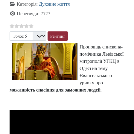
Категорія:
Духовне життя
Перегляди: 7727
Будь ласка, поставте оцінку
Проповідь єпископа-
помічника Львівської
митрополії УГКЦ в
Одесі на тему
Євангельського
уривку про
можливість спасіння для заможних людей
.