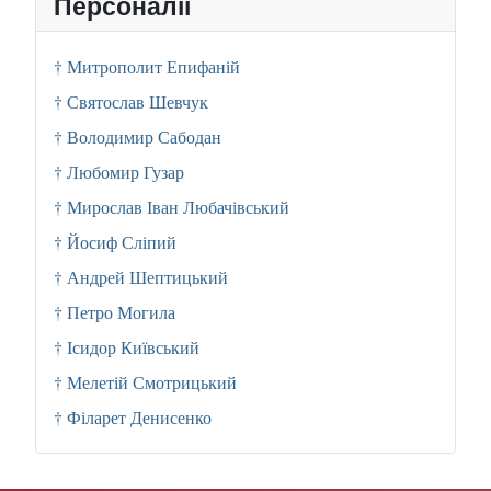
Персоналії
† Митрополит Епифаній
† Святослав Шевчук
† Володимир Сабодан
† Любомир Гузар
† Мирослав Іван Любачівський
† Йосиф Сліпий
† Андрей Шептицький
† Петро Могила
† Ісидор Київський
† Мелетій Смотрицький
† Філарет Денисенко