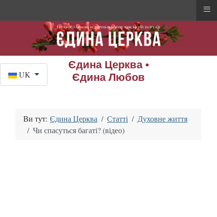
≡
Єдина Церква •
Оберіть свою мову
UK
Єдина Любов
Ви тут:
Єдина Церква
Статті
Духовне життя
Чи спасуться багаті? (відео)