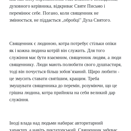
духовного керівника, відкриває Святе Письмо і
перемінює себе. Погано, коли священник не
змінюється, не піддається „обробці” Духа Святого.
Священник є людиною, котра потребує стільки опіки
як і кожна людина котрій він служить. Для того
служіння має бути взаємним, священник людям, а люди
священнику. Люди мають полюбити свого душпастиря,
тоді він почується більш зобов’язаний. Щиро любити -
це змусить ставати святішим, кращим. Треба
змушувати священника до перемін, розуміючи, що це
грішна людина, котра прийняла на себи великий дар
служіння.
Іноді влада над людьми набирає авторитарний
характер, а навіть диктаторський. Священник забуває,