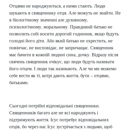
Отцями не народжуються, а ними стають. Люди
шукають в священнику отця. Але можуть не знайти. Не
в біологічному значенні але духовному,
психологічному, моральному. Правдивий батько не
позволить собі носити дорогий годинник, якщо будуть
голодні його діти. Або який батько не охрестить, не
повінчає, не висповідає, не запричащає. Священник
має бачити в кожній людині сина, дочку. Відразу після
свячень священник очікує, що люди будуть називати
його отцем. І люди так називають. Але чи ми можемо
себе вести як ті, котрі дають життя, бути – отцями,
батьками.
Сьогодні потрібні відповідальні священники.
Священників багато але не всі народжують і
підтримують життя. Ісус потребує відповідальних
отців, бо через нас Ісус зустрічається з людьми, щоб