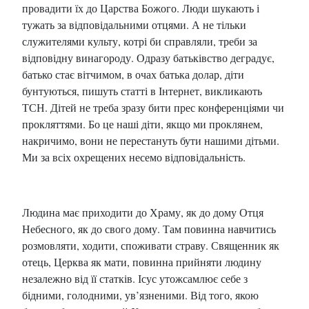
провадити їх до Царства Божого. Люди шукають і
тужать за відповідальними отцями. А не тільки
служителями культу, котрі би справляли, треби за
відповідну винагороду. Одразу батьківство деградує,
батько стає вітчимом, в очах батька долар, діти
бунтуються, пишуть статті в Інтернет, викликають
ТСН. Дітей не треба зразу бити прес конференціями чи
прокляттями. Бо це наші діти, якщо ми проклянем,
накричимо, вони не перестануть бути нашими дітьми.
Ми за всіх охрещених несемо відповідальність.
Людина має приходити до Храму, як до дому Отця
Небесного, як до свого дому. Там повинна навчитись
розмовляти, ходити, споживати страву. Священник як
отець, Церква як мати, повинна прийняти людину
незалежно від її статків. Ісус утожсамлює себе з
бідними, голодними, ув’язненими. Від того, якою