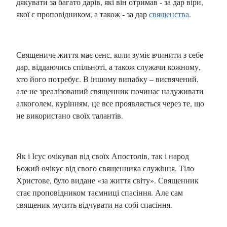
дякувати за багато дарів, які він отримав - за дар віри,
якої є проповідником, а також - за дар
священства
.
Священиче життя має сенс, коли зуміє вчинити з себе
дар, віддаючись спільноті, а також служачи кожному,
хто його потребує. В іншому випабку – висвячений,
але не зреалізований священник починає надуживати
алкоголем, курінням, це все проявляється через те, що
не використано своїх талантів.
Як і Ісус очікував від своїх Апостолів, так і народ
Божий очікує від свого священника служіння. Тіло
Христове, було видане «за життя світу». Священник
стає проповідником таємниці спасіння. Але сам
священик мусить відчувати на собі спасіння.