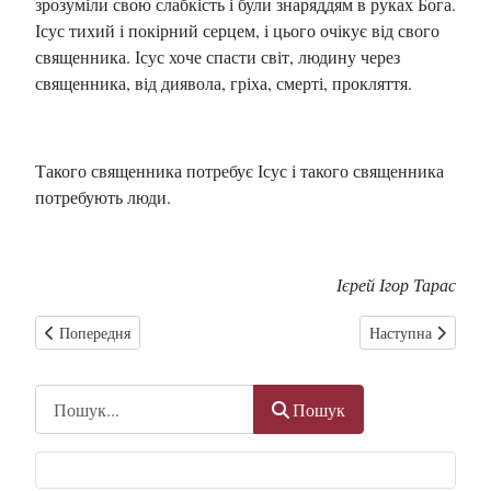
зрозуміли свою слабкість і були знаряддям в руках Бога.
Ісус тихий і покірний серцем, і цього очікує від свого
священника. Ісус хоче спасти світ, людину через
священника, від диявола, гріха, смерті, прокляття.
Такого священника потребує Ісус і такого священника
потребують люди.
Ієрей Ігор Тарас
Попередня стаття: Людське і божественне в житті нашої парафії
Наступна стаття: 
Попередня
Наступна
Пошук
Пошук