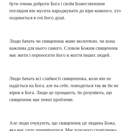
бути очима доброти Бога і своїм Божественним
поглядом він мусить народжувати до віри кожного, хто
подивиться в очі його душі.
Люди бачать чи священник живе молитвою, чи вона
важлива для нього самого. Словом Божим священник
має жити і переносити його в життя інших людей.
Люди бачать всі слабкості священника, коли він не
надіється на Бога, але на себе, поводиться так як би не
вірив в Бога. Люди це прощають, бо розуміють, що
священник має певні проблеми.
Але люди очукують, що священник це людина Божа,
яка має силу перемінитися. Має власного сповідника,