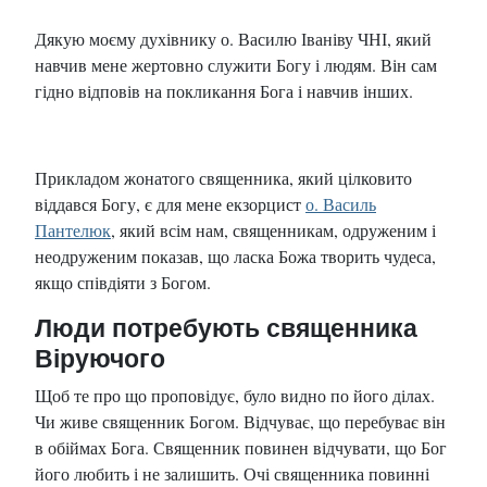
Дякую моєму духівнику о. Василю Іваніву ЧНІ, який
навчив мене жертовно служити Богу і людям. Він сам
гідно відповів на покликання Бога і навчив інших.
Прикладом жонатого священника, який цілковито
віддався Богу, є для мене екзорцист
о. Василь
Пантелюк
, який всім нам, священникам, одруженим і
неодруженим показав, що ласка Божа творить чудеса,
якщо співдіяти з Богом.
Люди потребують священника
Віруючого
Щоб те про що проповідує, було видно по його ділах.
Чи живе священник Богом. Відчуває, що перебуває він
в обіймах Бога. Священник повинен відчувати, що Бог
його любить і не залишить. Очі священника повинні