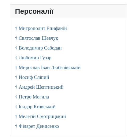
Персоналії
† Митрополит Епифаній
† Святослав Шевчук
† Володимир Сабодан
† Любомир Гузар
† Мирослав Іван Любачівський
† Йосиф Сліпий
† Андрей Шептицький
† Петро Могила
† Ісидор Київський
† Мелетій Смотрицький
† Філарет Денисенко