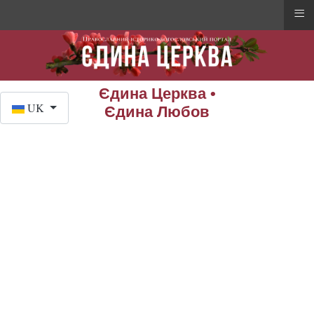
≡
Єдина Церква •
Оберіть свою мову
UK
Єдина Любов