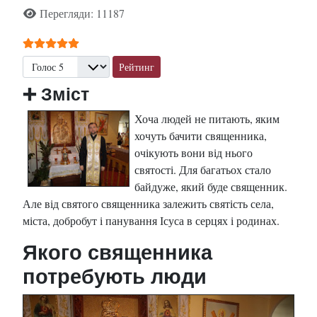
Перегляди: 11187
Рейтинг користувача:
5
/
5
Будь ласка, поставте оцінку
➕
Зміст
Хоча людей не питають, яким
хочуть бачити священника,
очікують вони від нього
святості. Для багатьох стало
байдуже, який буде священник.
Але від святого священника залежить святість села,
міста, добробут і панування Ісуса в серцях і родинах.
Якого священника
потребують люди