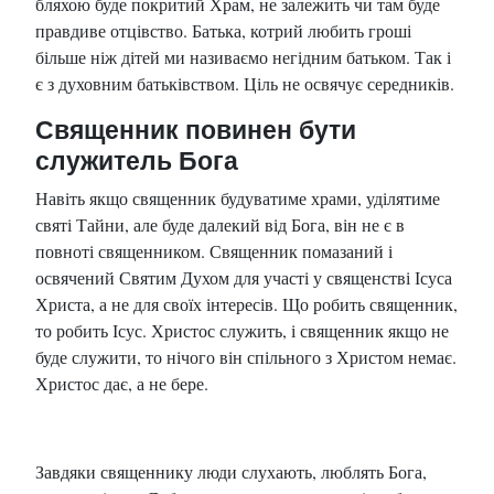
бляхою буде покритий Храм, не залежить чи там буде
правдиве отцівство. Батька, котрий любить гроші
більше ніж дітей ми називаємо негідним батьком. Так і
є з духовним батьківством. Ціль не освячує середників.
Священник повинен бути
служитель Бога
Навіть якщо священник будуватиме храми, уділятиме
святі Тайни, але буде далекий від Бога, він не є в
повноті священником. Священник помазаний і
освячений Святим Духом для участі у священстві Ісуса
Христа, а не для своїх інтересів. Що робить священник,
то робить Ісус. Христос служить, і священник якщо не
буде служити, то нічого він спільного з Христом немає.
Христос дає, а не бере.
Завдяки священнику люди слухають, люблять Бога,