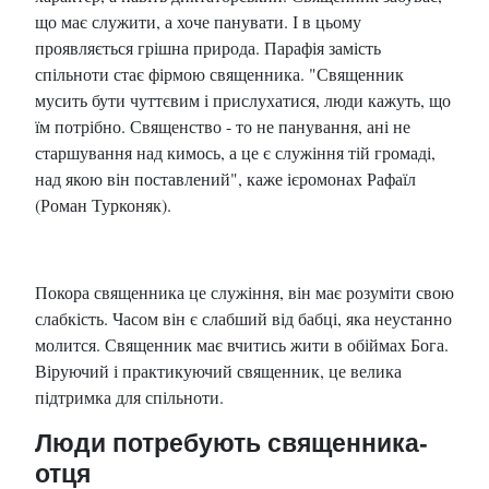
що має служити, а хоче панувати. І в цьому
проявляється грішна природа. Парафія замість
спільноти стає фірмою священника. "Священник
мусить бути чуттєвим і прислухатися, люди кажуть, що
їм потрібно. Священство - то не панування, ані не
старшування над кимось, а це є служіння тій громаді,
над якою він поставлений", каже ієромонах Рафаїл
(Роман Турконяк).
Покора священника це служіння, він має розуміти свою
слабкість. Часом він є слабший від бабці, яка неустанно
молится. Священник має вчитись жити в обіймах Бога.
Віруючий і практикуючий священник, це велика
підтримка для спільноти.
Люди потребують священника-
отця