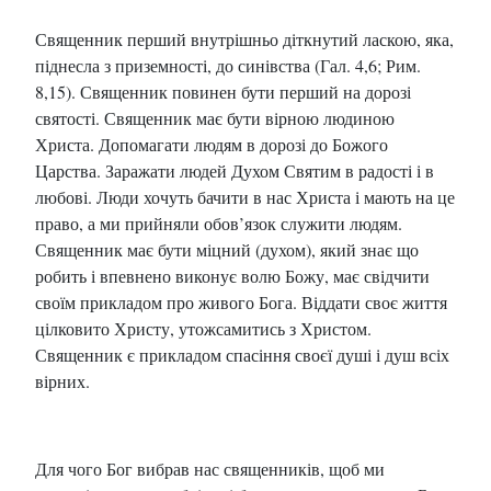
Священник перший внутрішньо діткнутий ласкою, яка,
піднесла з приземності, до синівства (Гал. 4,6; Рим.
8,15). Священник повинен бути перший на дорозі
святості. Священник має бути вірною людиною
Христа. Допомагати людям в дорозі до Божого
Царства. Заражати людей Духом Святим в радості і в
любові. Люди хочуть бачити в нас Христа і мають на це
право, а ми прийняли обов’язок служити людям.
Священник має бути міцний (духом), який знає що
робить і впевнено виконує волю Божу, має свідчити
своїм прикладом про живого Бога. Віддати своє життя
цілковито Христу, утожсамитись з Христом.
Священник є прикладом спасіння своєї душі і душ всіх
вірних.
Для чого Бог вибрав нас священників, щоб ми