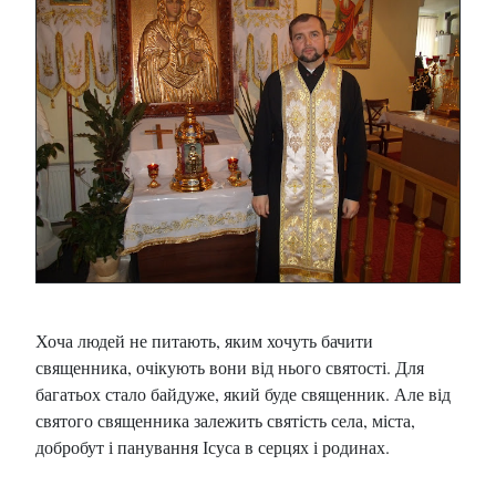
Хоча людей не питають, яким хочуть бачити
священника, очікують вони від нього святості. Для
багатьох стало байдуже, який буде священник. Але від
святого священника залежить святість села, міста,
добробут і панування Ісуса в серцях і родинах.