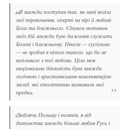
«Я завжди поступав так, як мені веліли
мої переконання, оперті на вірі й любові
Бога та ближнього. Єдиним мотивом
моїх дій завжди було бажання служити
Богові і ближньому. Ніколи — суспільно
— не зробив я нічого такого, що би не
випливало з тої любови. Ціла моя
національна діяльність була завжди
логічною і християнською консеквенцією
засад, які століттями визнавали мої
предки.
Люблячи Польшу і поляків, я від
дитинства завжди більше любив Русь і