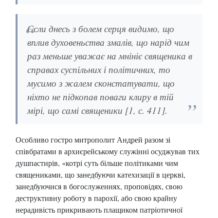
Єсли днесь з болем серця видимо, що
вплив духовеньства змалів, що нарід чим
раз меньше уважає на мнініє священика в
справах суспільних і політичних, то
мусимо з жалем сконстатувати, що
ніхто не підкопав поваги клиру в тій
мірі, що самі священики [1, с. 411].
Особливо гостро митрополит Андрей разом зі
співбратами в архиєрейському служінні осуджував тих
душпастирів, «котрі суть більше політиками чим
священиками, що занедбуючи катехизації в церкві,
занедбуючися в богослуженнях, проповідях, свою
деструктивну роботу в парохії, або свою крайну
нерадивість прикривають плащиком патріотичної