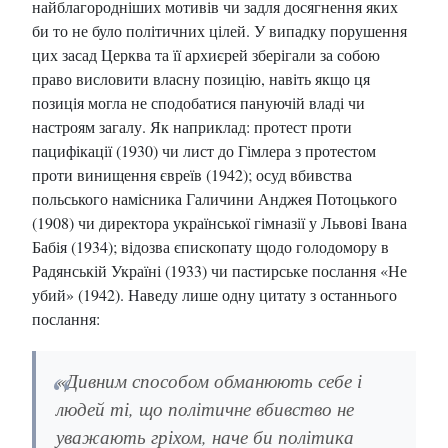
найблагородніших мотивів чи задля досягнення яких
би то не було політичних цілей. У випадку порушення
цих засад Церква та її архиєрей зберігали за собою
право висловити власну позицію, навіть якщо ця
позиція могла не сподобатися пануючій владі чи
настроям загалу. Як наприклад: протест проти
пацифікації (1930) чи лист до Гімлера з протестом
проти винищення євреїв (1942); осуд вбивства
польського намісника Галичини Анджея Потоцького
(1908) чи директора української гімназії у Львові Івана
Бабія (1934); відозва єпископату щодо голодомору в
Радянській Україні (1933) чи пастирське послання «Не
убий» (1942). Наведу лише одну цитату з останнього
послання:
«Дивним способом обманюють себе і
людей ті, що політичне вбивство не
уважають гріхом, наче би політика