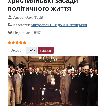
християнські засади
політичного життя
Деталі
Автор:
Олег Турій
Категорія:
Митрополит Андрей Шептицький
Перегляди: 10385
Рейтинг користувача:
5
/
5
Будь ласка, поставте оцінку