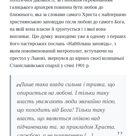
галицького архиєрея повинна бути любов до
ближнього, яка за словами самого Христа є найпершою
християнською заповіддю після любові до самого Бога,
на якій вона власне й ґрунтується і з якої вона
випливає. Цю думку знаходимо уже в одному з перших
його пастирських послань «Найбільша заповідь», з
яким новоіменований митрополит, вступаючи на
престол у Львові, звернувся до вірних своєї колишньої
Станіславівської єпархії у січні 1901 р.
«Лише така влада сильна і тривка, що
опирається на любові. І тільки таку
власть уважають люди звичайно тією,
що походить від Бога! Тільки таку
власть, що являється опікою над
підчиненими та, за прикладом Христа,
службою, а не пануванням.[...]