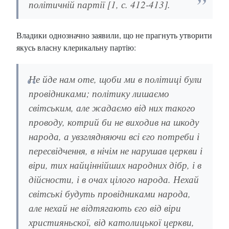
політичній партії [1, с. 412-413].
Владики однозначно заявили, що не прагнуть утворити
якусь власну клерикальну партію:
Не йде нам оте, щоби ми в політиці були
провідниками; політику лишаємо
світським, але жадаємо від них такого
проводу, котрий би не виходив на шкоду
народа, а увзглядняючи всі єго потреби і
пересвідчення, в нічім не нарушав церкви і
віри, тих найціннійших народних дібр, і в
дійсности, і в очах цілого народа. Нехай
світські будуть провідниками народа,
але нехай не відтягають єго від віри
християньскої, від католицької церкви,