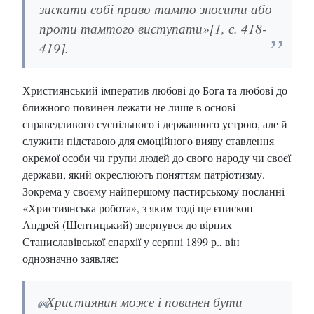
зискати собі право тамто зносити або
проти тамтого виступати»[1, с. 418-
419].
Християнський імператив любові до Бога та любові до
ближного повинен лежати не лише в основі
справедливого суспільного і державного устрою, але й
служити підставою для емоційного вияву ставлення
окремої особи чи групи людей до свого народу чи своєї
держави, який окреслюють поняттям патріотизму.
Зокрема у своєму найпершому пастирському посланні
«Християнська робота», з яким тоді ще єпископ
Андрей (Шептицький) звернувся до вірних
Станиславівської єпархії у серпні 1899 р., він
однозначно заявляє:
«Християнин може і повинен бути