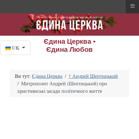
≡
Єдина Церква •
Оберіть свою мову
UK
Єдина Любов
Ви тут:
Єдина Церква
† Андрей Шептицький
Митрополит Андрей (Шептицький) про
християнські засади політичного життя