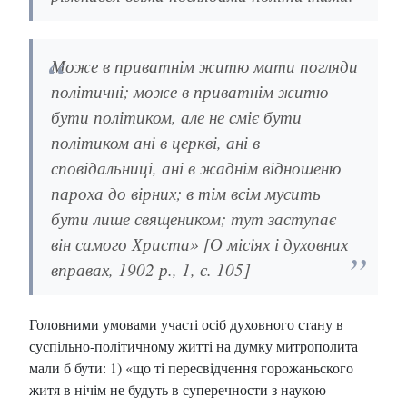
Може в приватнім житю мати погляди
політичні; може в приватнім житю
бути політиком, але не сміє бути
політиком ані в церкві, ані в
сповідальниці, ані в жаднім відношеню
пароха до вірних; в тім всім мусить
бути лише священиком; тут заступає
він самого Христа» [О місіях і духовних
вправах, 1902 р., 1, с. 105]
Головними умовами участі осіб духовного стану в
суспільно-політичному житті на думку митрополита
мали б бути: 1) «що ті пересвідчення горожаньского
житя в нічім не будуть в суперечности з наукою