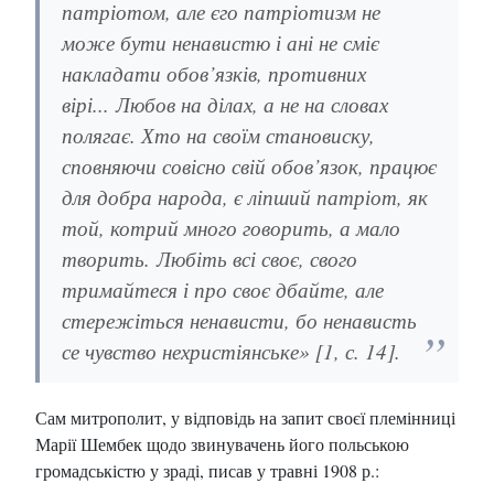
патріотом, але єго патріотизм не
може бути ненавистю і ані не сміє
накладати обов’язків, противних
вірі... Любов на ділах, а не на словах
полягає. Хто на своїм становиску,
сповняючи совісно свій обов’язок, працює
для добра народа, є ліпший патріот, як
той, котрий много говорить, а мало
творить. Любіть всі своє, свого
тримайтеся і про своє дбайте, але
стережіться ненависти, бо ненависть
се чувство нехристіянське» [1, с. 14].
Сам митрополит, у відповідь на запит своєї племінниці
Марії Шембек щодо звинувачень його польською
громадськістю у зраді, писав у травні 1908 р.: