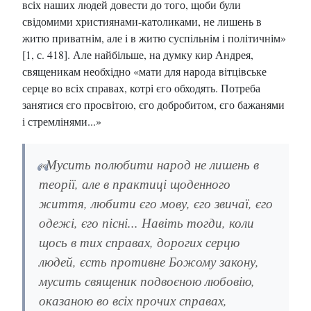
всіх наших людей довести до того, щоби були
свідомими християнами-католиками, не лишень в
житю приватнім, але і в житю суспільнім і політичнім»
[1, с. 418]. Але найбільше, на думку кир Андрея,
священикам необхідно «мати для народа вітцівське
серце во всіх справах, котрі єго обходять. Потреба
занятися єго просвітою, єго добробитом, єго бажанями
і стремлінями...»
«Мусить полюбити народ не лишень в
теорії, але в практиці щоденного
життя, любити єго мову, єго звичаї, єго
одежі, єго пісні... Навіть тогди, коли
щось в тих справах, дорогих серцю
людей, єсть противне Божому закону,
мусить священик подвоєною любовію,
оказаною во всіх прочих справах,