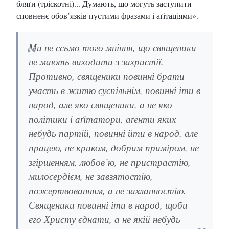
бляґи (тріскотні)... Думають, що могуть заступити
сповненє обов’язків пустими фразами і аґітаціями».
Ми не єсьмо того мніння, що священики
не мають виходити з захристії.
Противно, священики повинні брати
участь в житю суспільнім, повинні іти в
народ, але яко священики, а не яко
політики і аґітатори, аґенти яких
небудь партій, повинні йти в народ, але
працею, не криком, добрим приміром, не
згіршенням, любов’ю, не пристрастію,
милосердієм, не завзятостію,
пожертвованням, а не захланностію.
Священики повинні іти в народ, щоби
єго Христу єднати, а не якій небудь