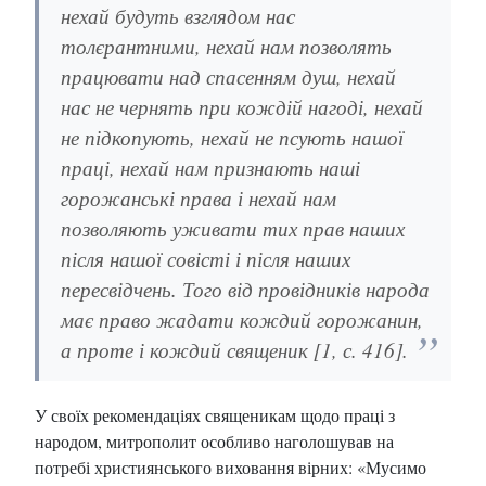
нехай будуть взглядом нас
толєрантними, нехай нам позволять
працювати над спасенням душ, нехай
нас не чернять при кождій нагоді, нехай
не підкопують, нехай не псують нашої
праці, нехай нам признають наші
горожанські права і нехай нам
позволяють уживати тих прав наших
після нашої совісті і після наших
пересвідчень. Того від провідників народа
має право жадати кождий горожанин,
а проте і кождий священик [1, с. 416].
У своїх рекомендаціях священикам щодо праці з
народом, митрополит особливо наголошував на
потребі християнського виховання вірних: «Мусимо