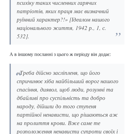
психіку таких численних гарячих
патріотів, яких праця має визначний
руїнний характер?!» [Ідеалом нашого
національного життя, 1942 р., 1, с.
532].
А в іншому посланні з цього ж періоду він додає:
«Треба дійсно засліпленя, що його
спричинює хіба найбільший ворог нашого
спасіння, диявол, щоб люди, розумні та
дбайливі про суспільність та добро
народу, дійшли до того ступеня
партійної ненависти, що рішаються аж
на пролиття крови. Вже саме те
розположення ненависти супроти своїх і