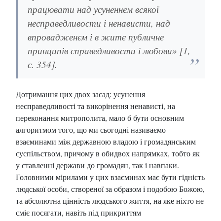
працювати над усуненнєм всякої
несправедливости і ненависти, над
впровадженєм і в житє публичне
принципів справедливости і любови» [1,
с. 354].
Дотримання цих двох засад: усунення
несправедливості та викорінення ненависті, на
переконання митрополита, мало б бути основним
алгоритмом того, що ми сьогодні називаємо
взаєминами між державною владою і громадянським
суспільством, причому в обидвох напрямках, тобто як
у ставленні держави до громадян, так і навпаки.
Головними мірилами у цих взаєминах має бути гідність
людської особи, створеної за образом і подобою Божою,
та абсолютна цінність людського життя, на яке ніхто не
сміє посягати, навіть під прикриттям