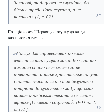
Законові, тоді цього не слухайте, бо
більше треба Бога слухати, а не
чоловіка» [1, с. 67].
Позиція ж самої Церкви у стосунку до влади
визначається тим, що:
«Послух для справедливих розказів
власти се так сущний закон Божий, що
в жаден спосіб не можемо го не
повторяти, а таке христіянське почутє
і понятє власти, се річ так безусловно
потрібна до суспільного ладу, що єсть
нашим обов’язком плекати го в серцях
вірних» [О квестії соціяльній, 1904 р., 1,
с. 175].