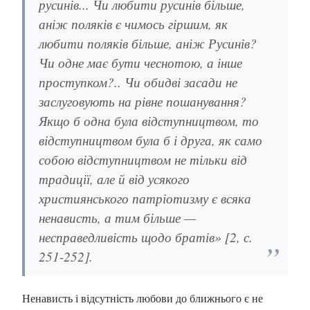
русинів... Чи любити русинів більше,
аніж поляків є чимось гіршим, як
любити поляків більше, аніж Русинів?
Чи одне має бути чеснотою, а інше
проступком?.. Чи обидві засади не
заслуговують на рівне пошанування?
Якщо б одна була відступництвом, то
відступництвом була б і друга, як само
собою відступництвом не тільки від
традиції, але й від усякого
християнського патріотизму є всяка
ненависть, а тим більше —
несправедливість щодо братів» [2, с.
251-252].
Ненависть і відсутність любови до ближнього є не