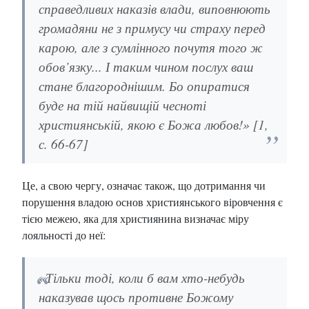
справедливих наказів влади, виповнюють
громадяни не з примусу чи страху перед
карою, але з сумлінного почутя того ж
обов’язку... І таким чином послух ваш
стане благороднішим. Бо опиратися
буде на тій найвищій чесноті
християнській, якою є Божа любов!» [1,
с. 66-67]
Це, а свою чергу, означає також, що дотримання чи
порушення владою основ християнського віровчення є
тією межею, яка для християнина визначає міру
лояльності до неї:
«Тільки тоді, коли б вам хто-небудь
наказував щось противне Божому