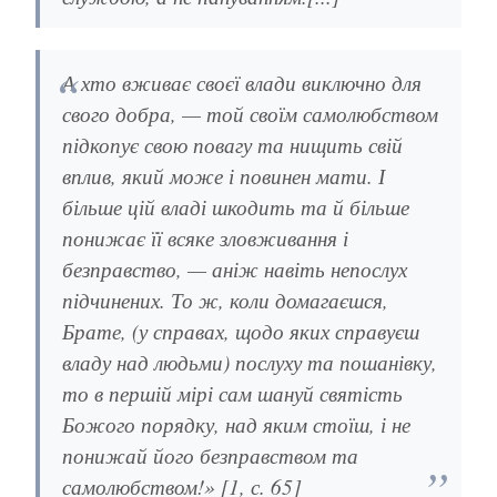
А хто вживає своєї влади виключно для
свого добра, — той своїм самолюбством
підкопує свою повагу та нищить свій
вплив, який може і повинен мати. І
більше цій владі шкодить та й більше
понижає її всяке зловживання і
безправство, — аніж навіть непослух
підчинених. То ж, коли домагаєшся,
Брате, (у справах, щодо яких справуєш
владу над людьми) послуху та пошанівку,
то в першій мірі сам шануй святість
Божого порядку, над яким стоїш, і не
понижай його безправством та
самолюбством!» [1, с. 65]