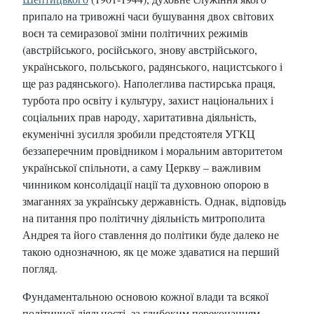
припало на тривожні часи бушування двох світових
воєн та семиразової зміни політичних режимів
(австрійського, російського, знову австрійського,
українського, польського, радянського, нацистського і
ще раз радянського). Наполеглива пастирська праця,
турбота про освіту і культуру, захист національних і
соціальних прав народу, харитативна діяльність,
екуменічні зусилля зробили предстоятеля УГКЦ
беззаперечним провідником і моральним авторитетом
української спільноти, а саму Церкву – важливим
чинником консолідації нації та духовною опорою в
змаганнях за українську державність. Однак, відповідь
на питання про політичну діяльність митрополита
Андрея та його ставлення до політики буде далеко не
такою однозначною, як це може здаватися на перший
погляд.
Фундаментальною основою кожної влади та всякої
політичної діяльності, за глибоким переконанням