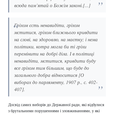
всюда пам’ятай о Божім законі.[...]
Гріхом єсть ненавидіти, гріхом
мститися, гріхом ближнього кривдити
на слові, на здоровлю, на маєтку; і нема
політики, котра могла би ті гріхи
перемінити на добрі діла. І в політиці
ненавидіти, мститися, кривдити буду
все гріхом тим більшим, що буде до
загального добра відноситися [О
виборах до парляменту, 1907 р., с. 402-
407].
Досвід самих виборів до Державної ради, які відбулися
з брутальними порушеннями і зловживаннями, у які