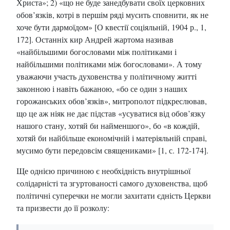
Христа»; 2) «що не буде занедбувати своїх церковних
обов’язків, котрі в першім ряді мусить сповнити, як не
хоче бути дармоїдом» [О квестії соціяльній, 1904 р., 1,
172]. Останніх кир Андрей жартома називав
«найбільшими богословами між політиками і
найбільшими політиками між богословами». А тому
уважаючи участь духовенства у політичному житті
законною і навіть бажаною, «бо се один з наших
горожанських обов’язків», митрополот підкреслював,
що це аж ніяк не дає підстав «усуватися від обов’язку
нашого стану, хотяй би найменшого», бо «в кождій,
хотяй би найбільше економічній і матеріяльній справі,
мусимо бути передовсім священиками» [1, с. 172-174].
Ще однією причиною є необхідність внутрішньої
солідарністі та згуртованості самого духовенства, щоб
політичні суперечки не могли захитати єдність Церкви
та призвести до її розколу: