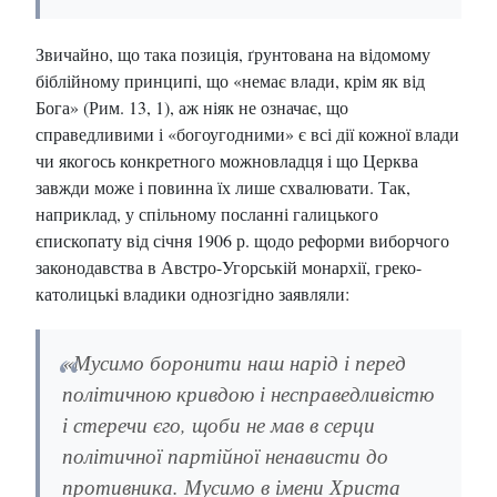
Звичайно, що така позиція, ґрунтована на відомому
біблійному принципі, що «немає влади, крім як від
Бога» (Рим. 13, 1), аж ніяк не означає, що
справедливими і «богоугодними» є всі дії кожної влади
чи якогось конкретного можновладця і що Церква
завжди може і повинна їх лише схвалювати. Так,
наприклад, у спільному посланні галицького
єпископату від січня 1906 р. щодо реформи виборчого
законодавства в Австро-Угорській монархії, греко-
католицькі владики однозгідно заявляли:
«Мусимо боронити наш нарід і перед
політичною кривдою і несправедливістю
і стеречи єго, щоби не мав в серци
політичної партійної ненависти до
противника. Мусимо в імени Христа