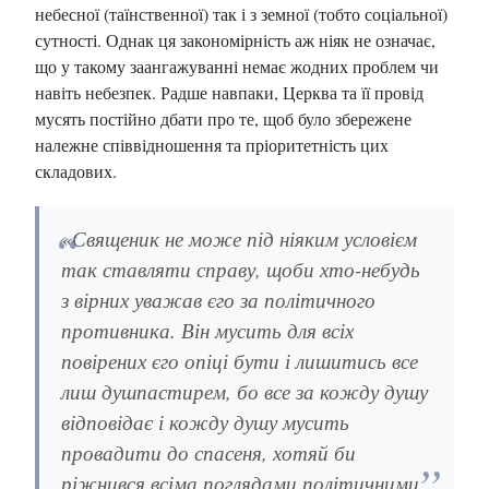
небесної (таїнственної) так і з земної (тобто соціальної)
сутності. Однак ця закономірність аж ніяк не означає,
що у такому заангажуванні немає жодних проблем чи
навіть небезпек. Радше навпаки, Церква та її провід
мусять постійно дбати про те, щоб було збережене
належне співвідношення та пріоритетність цих
складових.
«Священик не може під ніяким условієм
так ставляти справу, щоби хто-небудь
з вірних уважав єго за політичного
противника. Він мусить для всіх
повірених єго опіці бути і лишитись все
лиш душпастирем, бо все за кожду душу
відповідає і кожду душу мусить
провадити до спасеня, хотяй би
ріжнився всіма поглядами політичними.