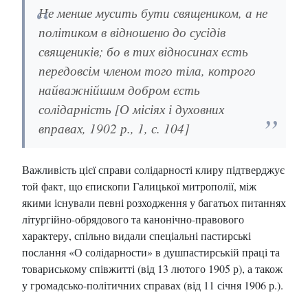
Не менше мусить бути священиком, а не
політиком в відношеню до сусідів
священиків; бо в тих відносинах єсть
передовсім членом того тіла, котрого
найважнійшим добром єсть
солідарність [О місіях і духовних
вправах, 1902 р., 1, с. 104]
Важливість цієї справи солідарності клиру підтверджує
той факт, що єпископи Галицької митрополії, між
якими існували певні розходження у багатьох питаннях
літургійно-обрядового та канонічно-правового
характеру, спільно видали спеціальні пастирські
послання «О солідарности» в душпастирській праці та
товариському співжитті (від 13 лютого 1905 р), а також
у громадсько-політичних справах (від 11 січня 1906 р.).