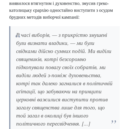
виявилося втягнутим і духовенство, змусив греко-
католицьку єрархію одностайно виступити з осудом
брудних методів виборчої кампанії:
В часі виборів, — з прикрістю змушені
були визнати владики, — ми були
свідками дійсно сумних подій. Ми виділи
священиків, котрі безсоромно
підкопували повагу своїх собратів, ми
виділи людей з-поміж духовеньства,
котрі так далеко загналися в політичній
аґітації, що забуваючи на принципи
церковні важилися виступити против
загалу священства лише для того, що
той загал в околиці був іншого
політичного пересвідчення. [...]