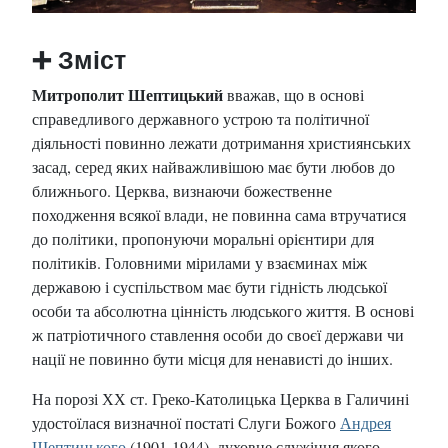
➕
Зміст
Митрополит Шептицький
вважав, що в основі
справедливого державного устрою та політичної
діяльності повинно лежати дотримання християнських
засад, серед яких найважливішою має бути любов до
ближнього. Церква, визнаючи божественне
походження всякої влади, не повинна сама втручатися
до політики, пропонуючи моральні орієнтири для
політиків. Головними мірилами у взаєминах між
державою і суспільством має бути гідність людської
особи та абсолютна цінність людського життя. В основі
ж патріотичного ставлення особи до своєї держави чи
нації не повинно бути місця для ненависті до інших.
На порозі ХХ ст. Греко-Католицька Церква в Галичині
удостоїлася визначної постаті Слуги Божого
Андрея
Шептицького
(1901-1944), духовне служіння якого