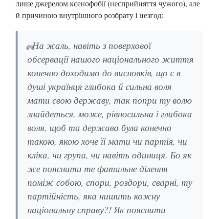
лише джерелом ксенофобії (несприйняття чужого), але
й причиною внутрішного розбрату і незгод:
«На жаль, навіть з поверхової
обсервації нашого національного життя
конечно доходимо до висновків, що є в
душі українця глибока й сильна воля
мати свою державу, так попри ту волю
знайдеться, може, рівносильна і глибока
воля, щоб та держава була конечно
такою, якою хоче її мати чи партія, чи
кліка, чи група, чи навіть одиниця. Бо як
же пояснити те фатальне ділення
поміж собою, спори, роздори, сварні, ту
партійність, яка нишить кожну
національну справу?! Як пояснити