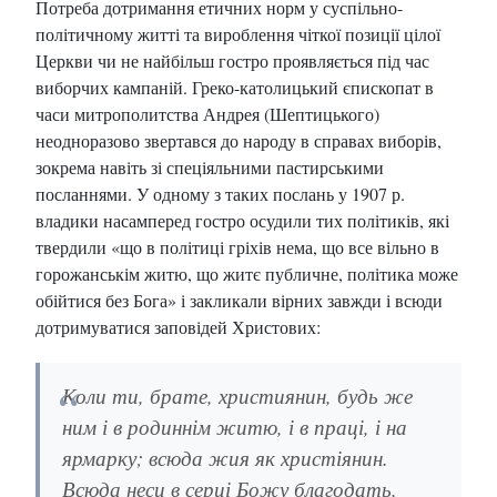
Потреба дотримання етичних норм у суспільно-
політичному житті та вироблення чіткої позиції цілої
Церкви чи не найбільш гостро проявляється під час
виборчих кампаній. Греко-католицький єпископат в
часи митрополитства Андрея (Шептицького)
неодноразово звертався до народу в справах виборів,
зокрема навіть зі спеціяльними пастирськими
посланнями. У одному з таких послань у 1907 р.
владики насамперед гостро осудили тих політиків, які
твердили «що в політиці гріхів нема, що все вільно в
горожанськім житю, що житє публичне, політика може
обійтися без Бога» і закликали вірних завжди і всюди
дотримуватися заповідей Христових:
Коли ти, брате, християнин, будь же
ним і в родиннім житю, і в праці, і на
ярмарку; всюда жия як христіянин.
Всюда неси в серці Божу благодать,