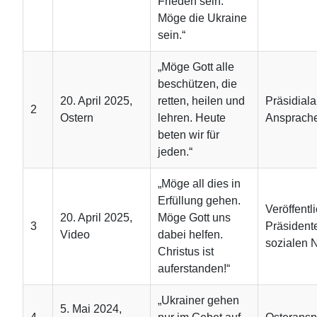
Frieden sein.
Möge die Ukraine
sein.“
„Möge Gott alle
beschützen, die
20. April 2025,
retten, heilen und
Präsidiala
2
Ostern
lehren. Heute
Ansprach
beten wir für
jeden.“
„Möge all dies in
Erfüllung gehen.
Veröffentl
20. April 2025,
Möge Gott uns
3
Präsident
Video
dabei helfen.
sozialen 
Christus ist
auferstanden!“
„Ukrainer gehen
5. Mai 2024,