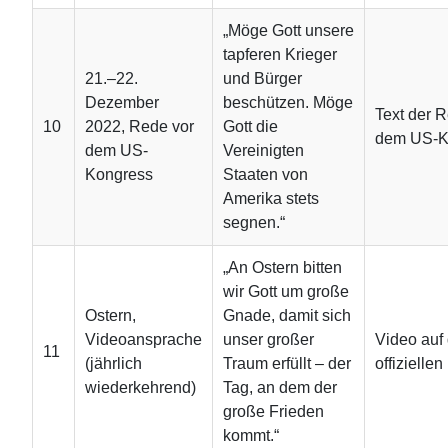
„Möge Gott unsere
tapferen Krieger
21.–22.
und Bürger
Dezember
beschützen. Möge
Text der 
10
2022, Rede vor
Gott die
dem US-K
dem US-
Vereinigten
Kongress
Staaten von
Amerika stets
segnen.“
„An Ostern bitten
wir Gott um große
Ostern,
Gnade, damit sich
Videoansprache
unser großer
Video auf
11
(jährlich
Traum erfüllt – der
offizielle
wiederkehrend)
Tag, an dem der
große Frieden
kommt.“