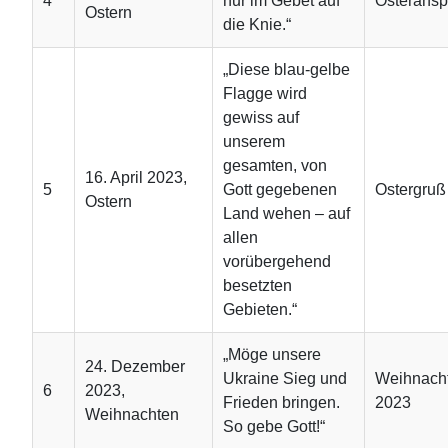
4
nur im Gebet auf
Osteransp
Ostern
die Knie.“
„Diese blau-gelbe
Flagge wird
gewiss auf
unserem
gesamten, von
16. April 2023,
5
Gott gegebenen
Ostergruß
Ostern
Land wehen – auf
allen
vorübergehend
besetzten
Gebieten.“
„Möge unsere
24. Dezember
Ukraine Sieg und
Weihnach
6
2023,
Frieden bringen.
2023
Weihnachten
So gebe Gott!“