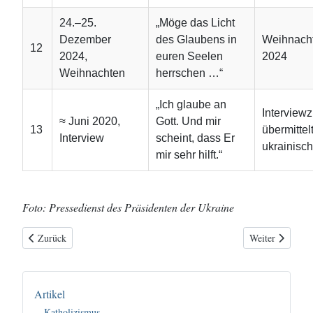
24.–25.
„Möge das Licht
Dezember
des Glaubens in
Weihnach
12
2024,
euren Seelen
2024
Weihnachten
herrschen …“
„Ich glaube an
Interviewzi
≈ Juni 2020,
Gott. Und mir
13
übermittel
Interview
scheint, dass Er
ukrainisc
mir sehr hilft.“
Foto: Pressedienst des Präsidenten der Ukraine
Vorheriger Beitrag: Chuck Norris: Ein Weg des Glaubens, stärker als di
Nächster Beitra
Zurück
Weiter
Artikel
Katholizismus