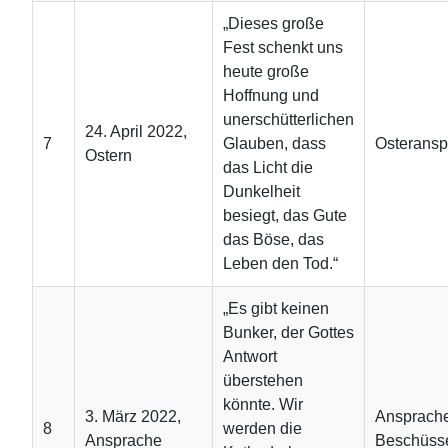
„Dieses große
Fest schenkt uns
heute große
Hoffnung und
unerschütterlichen
24. April 2022,
7
Glauben, dass
Osteransp
Ostern
das Licht die
Dunkelheit
besiegt, das Gute
das Böse, das
Leben den Tod.“
„Es gibt keinen
Bunker, der Gottes
Antwort
überstehen
könnte. Wir
3. März 2022,
Ansprache
8
werden die
Ansprache
Beschüss