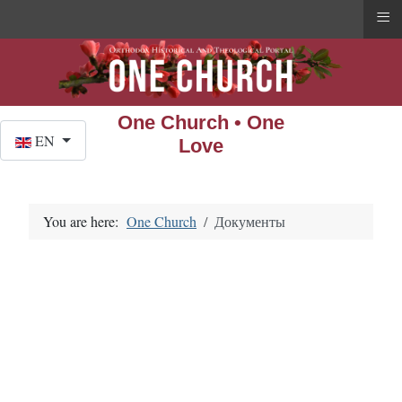
≡
One Church • One
Select your language
EN
Love
You are here:
One Church
Документы