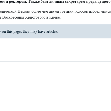
ором и ректором. Также был личным секретарем предыдущег
олической Церкви более чем двумя третями голосов избрал епис
е Воскресения Христового в Киеве.
y on this page, they may have articles.