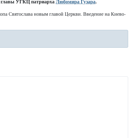
о главы УГКЦ патриарха
Любомира Гузара
.
копа Святослава новым главой Церкви. Введение на Киево-