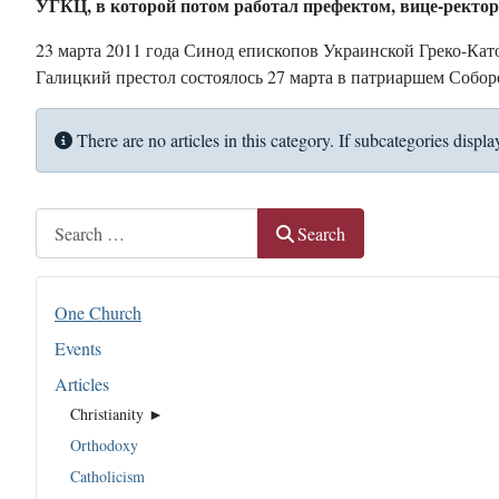
УГКЦ, в которой потом работал префектом, вице-рект
23 марта 2011 года Синод епископов Украинской Греко-Кат
Галицкий престол состоялось 27 марта в патриаршем Собор
Info
There are no articles in this category. If subcategories displa
Search
Search
One Church
Events
Articles
Christianity ►
Orthodoxy
Catholicism